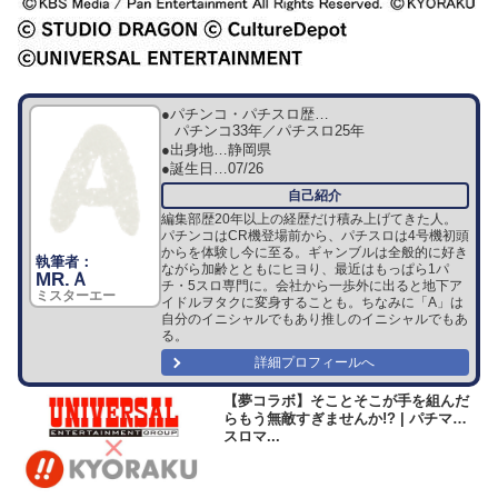
●パチンコ・パチスロ歴…
パチンコ33年／パチスロ25年
●出身地…
静岡県
●誕生日…
07/26
編集部歴20年以上の経歴だけ積み上げてきた人。
パチンコはCR機登場前から、パチスロは4号機初頭
からを体験し今に至る。ギャンブルは全般的に好き
ながら加齢とともにヒヨり、最近はもっぱら1パ
MR.Ａ
チ・5スロ専門に。会社から一歩外に出ると地下ア
ミスターエー
イドルヲタクに変身することも。ちなみに「A」は
自分のイニシャルでもあり推しのイニシャルでもあ
る。
詳細プロフィールへ
【夢コラボ】そことそこが手を組んだ
らもう無敵すぎませんか!? | パチマガ
スロマ...