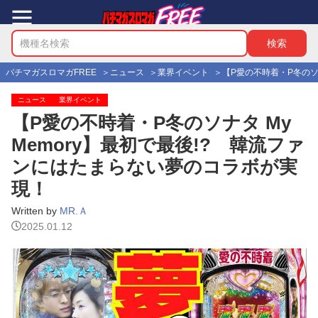
パチマガスロマガFREE
ニュース
業界イベント
【P愛の不時着・P冬のソ
ニュース
業界イベント
【P愛の不時着・P冬のソナタ My
Memory】最初で最後!? 韓流ファ
ンにはたまらない夢のコラボが実
現！
Written by
MR.Ａ
2025.01.12