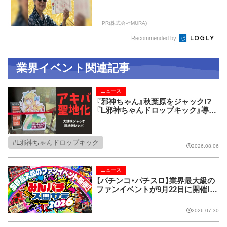
PR(株式会社MURA)
Recommended by
業界イベント関連記事
ニュース
『邪神ちゃん』秋葉原をジャック!?
『L邪神ちゃんドロップキック』導入
記念の現地取材レポ！
L邪神ちゃんドロップキック
2026.08.06
ニュース
【パチンコ・パチスロ】業界最大級の
ファンイベントが9月22日に開催!!
【みんパチ・スロサミ2026】
2026.07.30