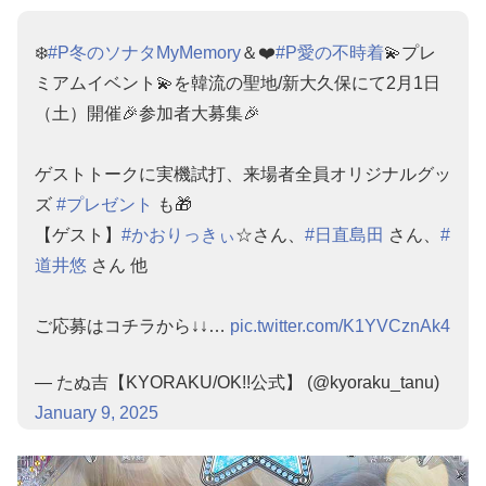
❄️
#P冬のソナタMyMemory
＆❤️
#P愛の不時着
💫プレ
ミアムイベント💫を韓流の聖地/新大久保にて2月1日
（土）開催🎉参加者大募集🎉
ゲストトークに実機試打、来場者全員オリジナルグッ
ズ
#プレゼント
も🎁
【ゲスト】
#かおりっきぃ
☆さん、
#日直島田
さん、
#
道井悠
さん 他
ご応募はコチラから↓↓…
pic.twitter.com/K1YVCznAk4
— たぬ吉【KYORAKU/OK!!公式】 (@kyoraku_tanu)
January 9, 2025