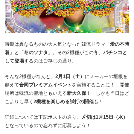
時期は異なるものの大人気となった韓流ドラマ「
愛の不時
着
」と「
冬のソナタ
」。その2機種がこの冬、
パチンコと
して登場
するのはご存じの通り。
そんな2機種がなんと、
2月1日（土）
にメーカーの垣根を
越えて
合同プレミアムイベント
を実施することに！ 開催
場所は韓流の聖地ともいえる
新大久保
！ しかも当日はど
こよりも早く
2機種を楽しめる試打の開催
も!!
詳細については下記ポストの通り。
〆切は1月15日（水）
となっているので忘れずに応募しよう！