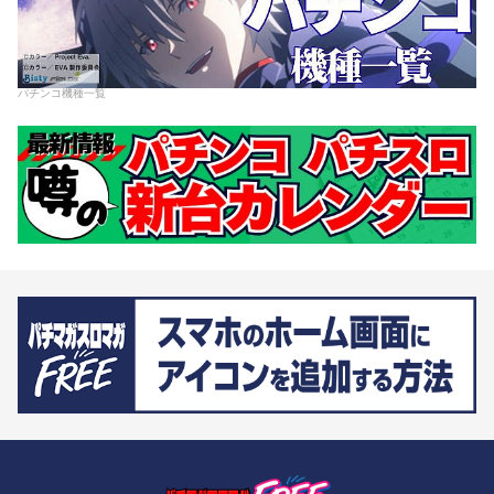
パチンコ機種一覧