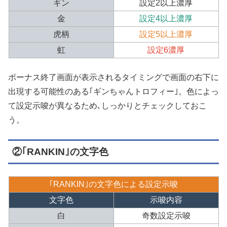
ギン
設定2以上濃厚
金
設定4以上濃厚
虎柄
設定5以上濃厚
虹
設定6濃厚
ボーナス終了画面が表示されるタイミングで画面の右下に
出現する可能性のある｢ギンちゃんトロフィー｣。色によっ
て設定示唆が異なるため､しっかりとチェックしておこ
う。
②｢RANKIN｣の文字色
｢RANKIN｣の文字色による設定示唆
文字色
示唆内容
白
奇数設定示唆