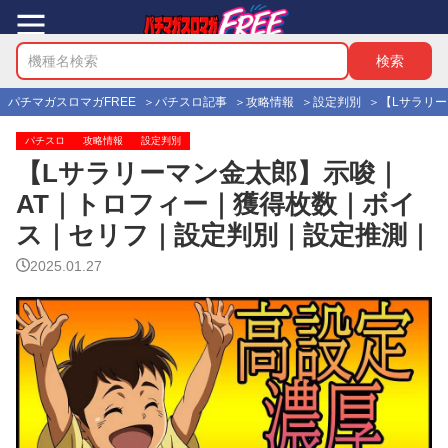
パチマガスロマガFREE
パチスロ記事
攻略情報
設定判別
【Lサラリ
パチスロ
攻略情報
設定判別
【Lサラリーマン金太郎】示唆｜
AT｜トロフィー｜獲得枚数｜ボイ
ス｜セリフ｜設定判別｜設定推測｜
2025.01.27