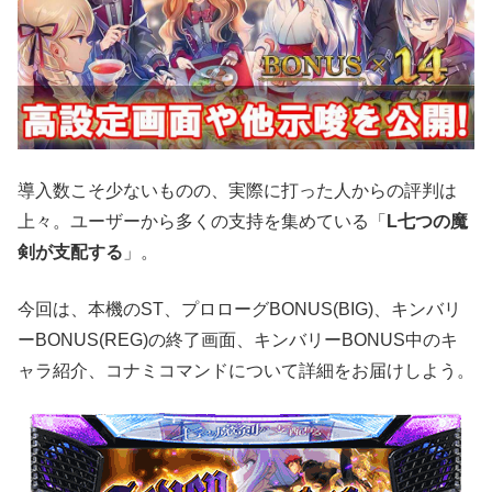
導入数こそ少ないものの、実際に打った人からの評判は
上々。ユーザーから多くの支持を集めている「
L七つの魔
剣が支配する
」。
今回は、本機のST、プロローグBONUS(BIG)、キンバリ
ーBONUS(REG)の終了画面、キンバリーBONUS中のキ
ャラ紹介、コナミコマンドについて詳細をお届けしよう。