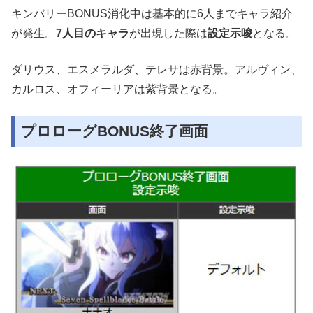
キンバリーBONUS消化中は基本的に6人までキャラ紹介
が発生。
7人目のキャラ
が出現した際は
設定示唆
となる。
ダリウス、エスメラルダ、テレサは赤背景。アルヴィン、
カルロス、オフィーリアは紫背景となる。
プロローグBONUS終了画面