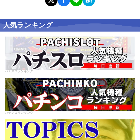
人気ランキング
パチスロランキング
パチンコランキング