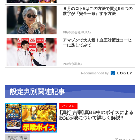
８月のロト6はこの方法で買え!!６つの
数字が『完全一致』する方法
PR(株式会社MURA)
アマゾンで大人気！血圧対策はコーヒ
ーに足してみて
PR(森永乳業)
Recommended by
設定判別関連記事
パチスロ
【真打 吉宗】真BB中のボイスによる
設定示唆について詳しく解説!!
真打 吉宗
2026.04.15