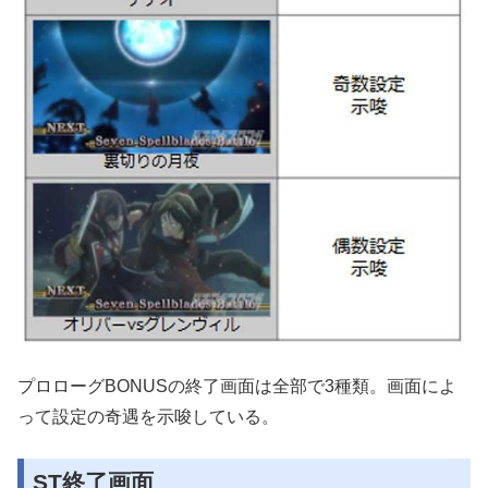
プロローグBONUSの終了画面は全部で3種類。画面によ
って設定の奇遇を示唆している。
ST終了画面