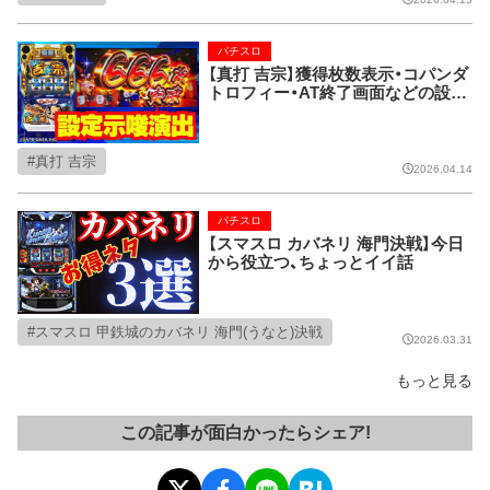
パチスロ
【真打 吉宗】獲得枚数表示・コパンダ
トロフィー・AT終了画面などの設定
示唆演出について解説!!
真打 吉宗
2026.04.14
パチスロ
【スマスロ カバネリ 海門決戦】今日
から役立つ、ちょっとイイ話
スマスロ 甲鉄城のカバネリ 海門(うなと)決戦
2026.03.31
もっと見る
この記事が面白かったらシェア!