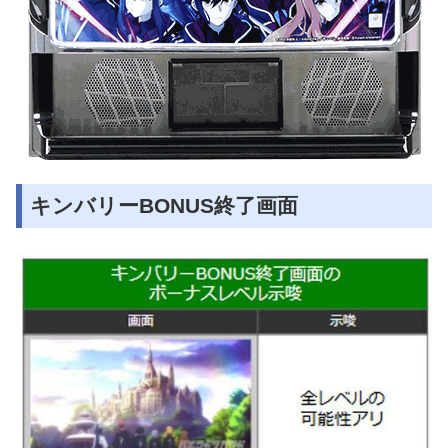
キンバリーBONUS終了画面