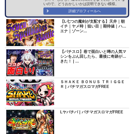
いので、どうおかしいかは説明できない模様。
詳細プロフィールへ
【L七つの魔剣が支配する】天井｜朝
イチ｜ヤメ時｜狙い目｜期待値｜ハイ
エナ｜ゾーン...
【パチスロ】巷で面白いと噂の人気マ
シンをぶん回したら、最後に奇跡が起
きた！ | ...
ＳＨＡＫＥ ＢＯＮＵＳ ＴＲＩＧＧＥ
Ｒ | パチマガスロマガFREE
Lヤバチバ | パチマガスロマガFREE