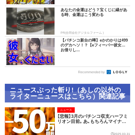
あなたの金運はどう？宝くじに縁があ
る時、金運はこう変わる
PR(合同会社デジタルファーム )
【パチンコ新台の噂】eかのかりは499
のデカヘソ！？【eフィーバー彼女、
お借りし...
Recommended by
ニュースぶった斬り!（あしの以外の
ライターニュースはこちら）関連記事
ニュース
【悲報】3月のパチンコ収支ハーフミ
リオン目前。あ、もちろんマイナス
の方ね。
2025.03.31