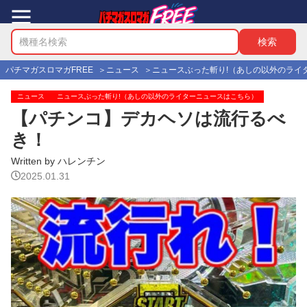
パチマガスロマガFREE
ニュース
ニュースぶった斬り!（あしの以外のライ
ニュース
ニュースぶった斬り!（あしの以外のライターニュースはこちら）
【パチンコ】デカヘソは流行るべ
き！
Written by ハレンチン
2025.01.31