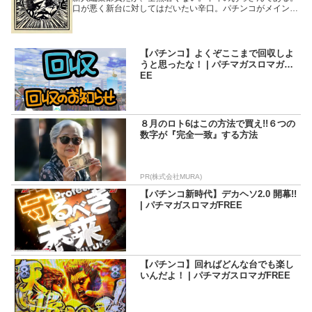
口が悪く新台に対してはだいたい辛口。パチンコがメインで
期待値を積む正当派ではあるが、可愛い女性がいると期待値
を捨て、その隣で打とうとする変態である。
【パチンコ】よくぞここまで回収しよ
うと思ったな！ | パチマガスロマガFR
EE
８月のロト6はこの方法で買え!!６つの
数字が『完全一致』する方法
PR(株式会社MURA)
【パチンコ新時代】デカヘソ2.0 開幕!!
| パチマガスロマガFREE
【パチンコ】回ればどんな台でも楽し
いんだよ！ | パチマガスロマガFREE