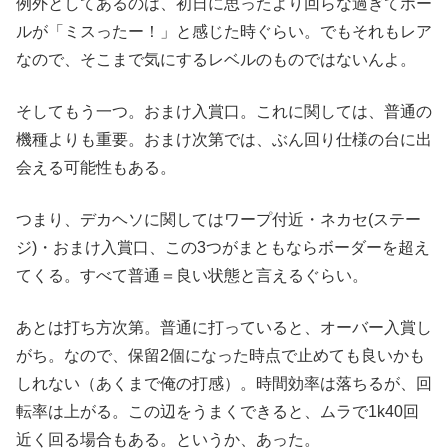
例外としてあるのは、初日に思ったより回らな過ぎてホー
ルが「ミスったー！」と感じた時ぐらい。でもそれもレア
なので、そこまで気にするレベルのものではないんよ。
そしてもう一つ。おまけ入賞口。これに関しては、普通の
機種よりも重要。おまけ次第では、ぶん回り仕様の台に出
会える可能性もある。
つまり、デカヘソに関してはワープ付近・ネカセ(ステー
ジ)・おまけ入賞口、この3つがまともならボーダーを超え
てくる。すべて普通＝良い状態と言えるぐらい。
あとは打ち方次第。普通に打っていると、オーバー入賞し
がち。なので、保留2個になった時点で止めても良いかも
しれない（あくまで俺の打感）。時間効率は落ちるが、回
転率は上がる。この辺をうまくできると、ムラで1k40回
近く回る場合もある。というか、あった。