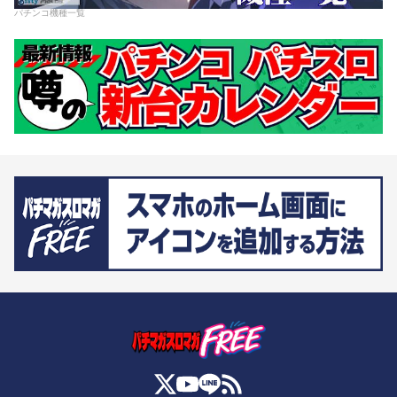
パチンコ機種一覧