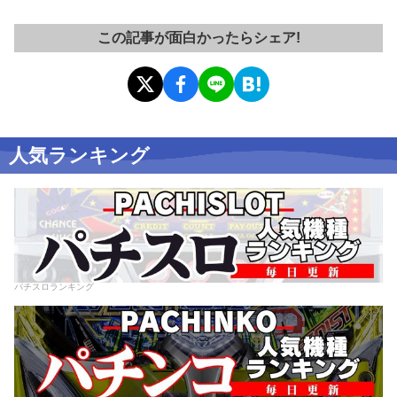
この記事が面白かったらシェア!
人気ランキング
パチスロランキング