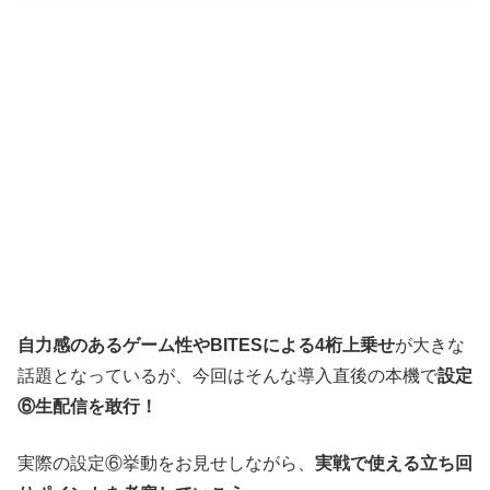
自力感のあるゲーム性やBITESによる4桁上乗せ
が大きな
話題となっているが、今回はそんな導入直後の本機で
設定
⑥生配信を敢行！
実際の設定⑥挙動をお見せしながら、
実戦で使える立ち回