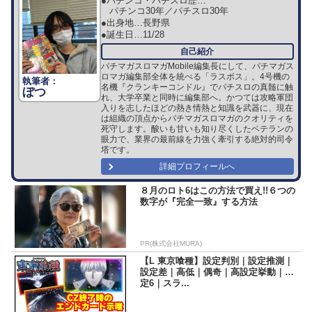
●パチンコ・パチスロ歴…
パチンコ30年／パチスロ30年
●出身地…
長野県
●誕生日…
11/28
パチマガスロマガMobile編集長にして、パチマガス
ロマガ編集部全体を統べる「ラスボス」。4号機の
名機『クランキーコンドル』でパチスロの真髄に触
ぼつ
れ、大学卒業と同時に編集部へ。かつては攻略軍団
入りを志したほどの熱き情熱と知識を武器に、現在
は組織の頂点からパチマガスロマガのクオリティを
死守します。酸いも甘いも知り尽くしたベテランの
眼力で、業界の最前線を力強く牽引する絶対的司令
塔です。
詳細プロフィールへ
８月のロト6はこの方法で買え!!６つの
数字が『完全一致』する方法
PR(株式会社MURA)
【L 東京喰種】設定判別｜設定推測｜
設定差｜高低｜偶奇｜高設定挙動｜設
定6｜スラ...