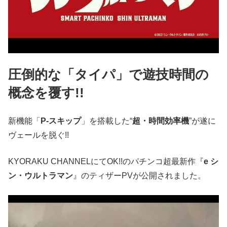
圧倒的な「タイパ」で遊技時間の
概念を覆す!!
新機能「
P-スキップ
」を搭載した“
超・時間効率機
”が遂に
ヴェールを脱ぐ!!
KYORAKU CHANNELにてOK!!のパチンコ超最新作『
e シ
ン・ウルトラマン
』のティザーPVが公開されました。