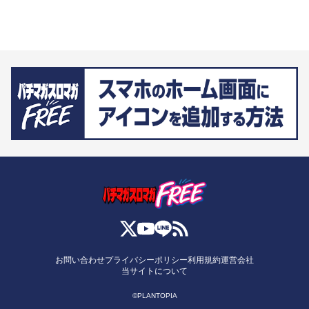
お問い合わせ
プライバシーポリシー
利用規約
運営会社
当サイトについて
©PLANTOPIA