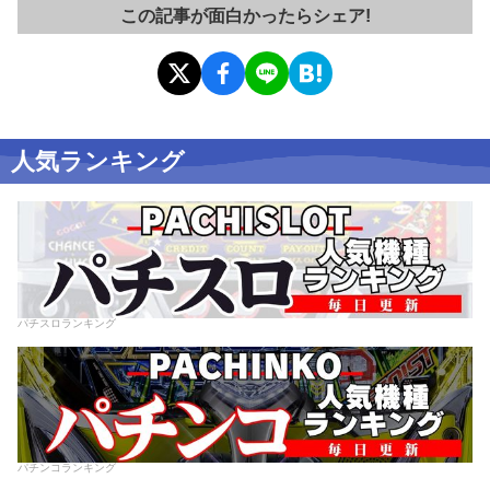
この記事が面白かったらシェア!
人気ランキング
パチスロランキング
パチンコランキング