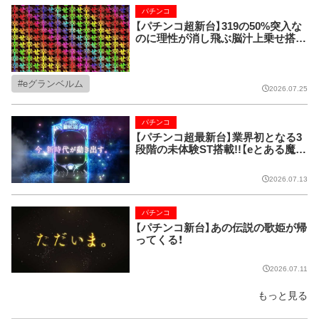
パチンコ
【パチンコ超新台】319の50%突入な
のに理性が消し飛ぶ脳汁上乗せ搭載
の神台が出るぞ！！
eグランベルム
2026.07.25
パチンコ
【パチンコ超最新台】業界初となる3
段階の未体験ST搭載!!【eとある魔術
の禁書目録3】
2026.07.13
パチンコ
【パチンコ新台】あの伝説の歌姫が帰
ってくる！
2026.07.11
もっと見る