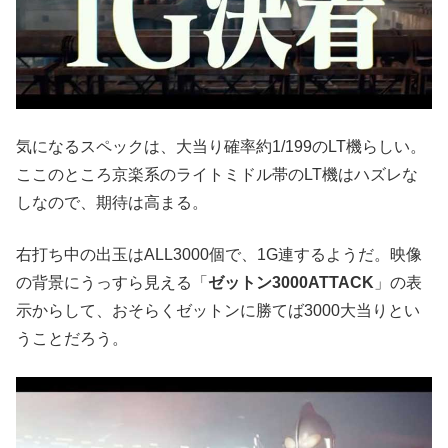
気になるスペックは、大当り確率約1/199のLT機らしい。
ここのところ京楽系のライトミドル帯のLT機はハズレな
しなので、期待は高まる。
右打ち中の出玉はALL3000個で、1G連するようだ。映像
の背景にうっすら見える「
ゼットン3000ATTACK
」の表
示からして、おそらくゼットンに勝てば3000大当りとい
うことだろう。