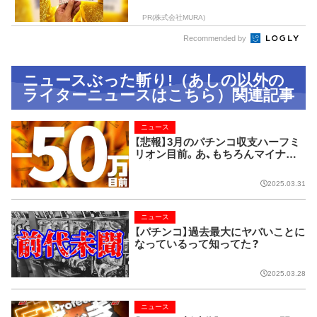
PR(株式会社MURA)
Recommended by
ニュースぶった斬り!（あしの以外の
ライターニュースはこちら）関連記事
ニュース
【悲報】3月のパチンコ収支ハーフミ
リオン目前。あ、もちろんマイナス
の方ね。
2025.03.31
ニュース
【パチンコ】過去最大にヤバいことに
なっているって知ってた？
2025.03.28
ニュース