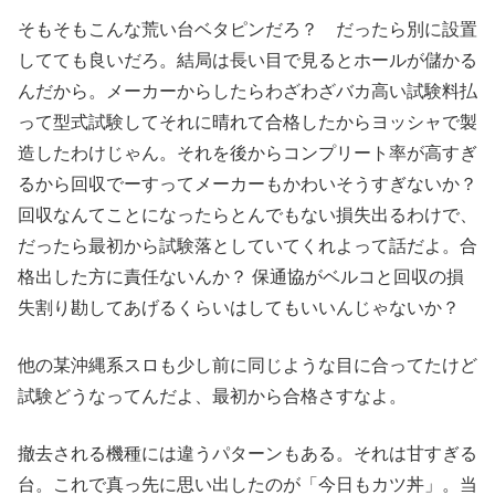
そもそもこんな荒い台ベタピンだろ？ だったら別に設置
してても良いだろ。結局は長い目で見るとホールが儲かる
んだから。メーカーからしたらわざわざバカ高い試験料払
って型式試験してそれに晴れて合格したからヨッシャで製
造したわけじゃん。それを後からコンプリート率が高すぎ
るから回収でーすってメーカーもかわいそうすぎないか？
回収なんてことになったらとんでもない損失出るわけで、
だったら最初から試験落としていてくれよって話だよ。合
格出した方に責任ないんか？ 保通協がベルコと回収の損
失割り勘してあげるくらいはしてもいいんじゃないか？
他の某沖縄系スロも少し前に同じような目に合ってたけど
試験どうなってんだよ、最初から合格さすなよ。
撤去される機種には違うパターンもある。それは甘すぎる
台。これで真っ先に思い出したのが「今日もカツ丼」。当