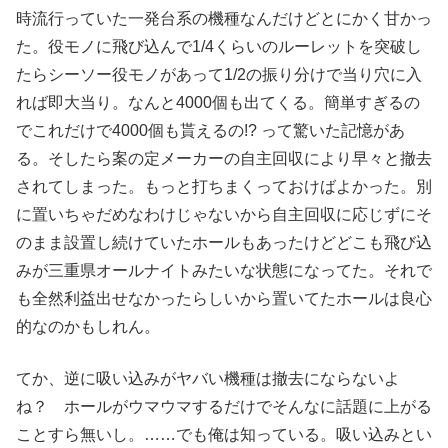
時流行っていた一発台系の機種なんだけどとにかく甘かっ
た。役モノに飛び込んで1/4くらいのルーレットを突破し
たらシーソー役モノがあって1/2の振り分けで当り穴に入
れば即大当り。なんと4000個も出てくる。簡単すぎるの
でこれだけで4000個も貰えるの!? って驚いた記憶があ
る。そしたら案の定メーカーの自主回収により早々と撤去
されてしまった。もっと打ちまくっておけばよかった。別
に置いちゃだめなわけじゃないから自主回収に応じずにそ
のまま設置し続けていたホールもあったけどどこも飛び込
みが三重県オールナイトみたいな状態になってた。それで
も全然利益出せなかったらしいから置いてたホールは良心
的なのかもしれん。
てか、逆に吸い込みがヤバい機種は撤去にならないよ
ね？ ホールがウマウマするだけでそんなに話題に上がる
ことすら無いし。……でも俺は知っている。吸い込みとい