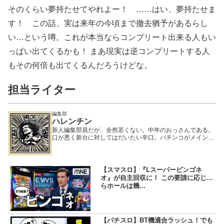
そのくらい夢持たせてやれよー！ ……はい、夢持たせま
す！ この話、実は来年の今頃まで撤去猶予があるらし
い…という噂。これが本当ならコンプリート出来る人もい
っぱい出てくるかも！ まあ現実は逆コンプリートする人
もその何倍も出てくるんだろうけどな。
担当ライター
編集部
ハレンチン
新人編集部員だが、全然若くない。中年のおっさんである。
口が悪く新台に対してはだいたい辛口。パチンコがメインで
期待値を積む正当派ではあるが、可愛い女性がいると期待値
を捨て、その隣で打とうとする変態である。
【スマスロ】『Lスーパービンゴネ
オ』が自主回収に！ この要請に応じた
らホールは幾...
【パチスロ】BT機適合ラッシュ！でも