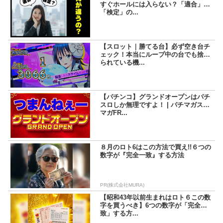
すぐホールには入らない？「適合」と
「検定」の...
【スロット｜勝てる台】必ず空き台チ
ェック！本当にループ中の台でも捨て
られている機...
【パチンコ】グランドオープンはパチ
スロしか無理ですよ！ | パチマガスロ
マガFR...
８月のロト6はこの方法で買え!!６つの
数字が『完全一致』する方法
PR(株式会社MURA)
【昭和43年以前生まれはロト６この数
字を買うべき】6つの数字が「完全一
致」する方...