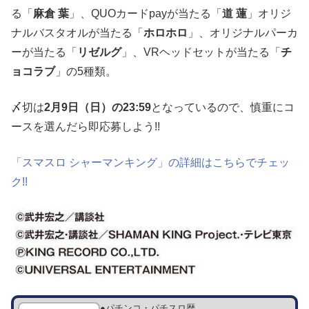
る「
麻倉 葉
」、QUOカードpayが当たる「
道 蓮
」オリジ
ナルバスタオルが当たる「
ホロホロ
」、オリジナルパーカ
ーが当たる「
リゼルグ
」、VRヘッドセットが当たる「
チ
ョコラブ
」の5種類。
〆切は
2月9日（日）の23:59
となっているので、慎重にコ
ースを選んだら即応募しよう!!
「スマスロ シャーマンキング」の詳細はこちらでチェッ
ク!!
●パチンコ・パチスロ歴…