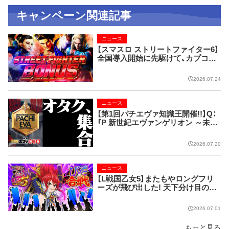
キャンペーン関連記事
ニュース
【スマスロ ストリートファイター6】
全国導入開始に先駆けて、カプコン
ストアにて実機展示!!
2026.07.24
ニュース
【第1回パチエヴァ知識王開催!!】Q：
「P 新世紀エヴァンゲリオン ～未来
への咆哮～」の「未来」の読み方は？
1.あす 2.あした 3.みらい 4.
2026.07.20
さき
ニュース
【L戦国乙女5】またもやロングフリ
ーズが飛び出した! 天下分け目のLI
VE合戦、ついに終幕!!
2026.07.01
もっと見る