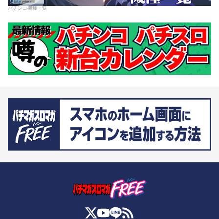
パチンコ機種一覧