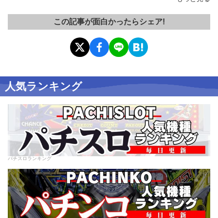
この記事が面白かったらシェア!
人気ランキング
パチスロランキング