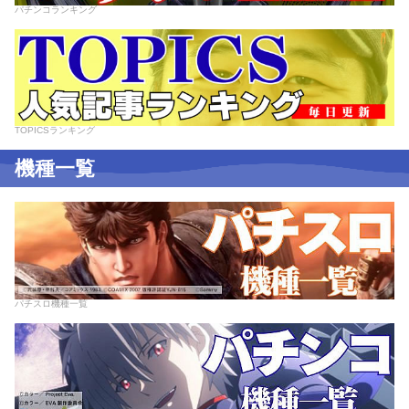
パチンコランキング
TOPICSランキング
機種一覧
パチスロ機種一覧