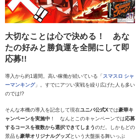
大切なことは心で決める！ あな
たの好みと勝負運を全開にして即
応募!!
導入から約1週間。高い稼働が続いている「
スマスロ シャ
ーマンキング
」。すでにアツい実戦を繰り広げた人も多い
のでは!?
そんな本機の導入を記念して現在
ユニバ公式X
では
豪華キ
ャンペーンを実施中
！ なんとこのキャンペーンでは
応募
するコースを複数から選択できてしまう
のだ。しかもどの
景品も
豪華オリジナルグッズ
という大盤振る舞いっぷ