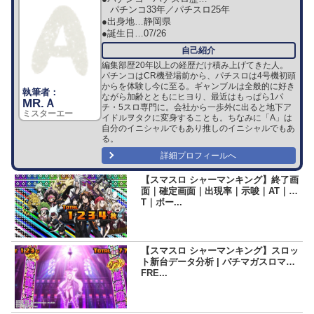
パチンコ33年／パチスロ25年
●出身地…
静岡県
●誕生日…
07/26
編集部歴20年以上の経歴だけ積み上げてきた人。
パチンコはCR機登場前から、パチスロは4号機初頭
からを体験し今に至る。ギャンブルは全般的に好き
ながら加齢とともにヒヨり、最近はもっぱら1パ
MR.Ａ
チ・5スロ専門に。会社から一歩外に出ると地下ア
ミスターエー
イドルヲタクに変身することも。ちなみに「A」は
自分のイニシャルでもあり推しのイニシャルでもあ
る。
詳細プロフィールへ
【スマスロ シャーマンキング】終了画
面｜確定画面｜出現率｜示唆｜AT｜S
T｜ボー...
【スマスロ シャーマンキング】スロッ
ト新台データ分析 | パチマガスロマガ
FRE...