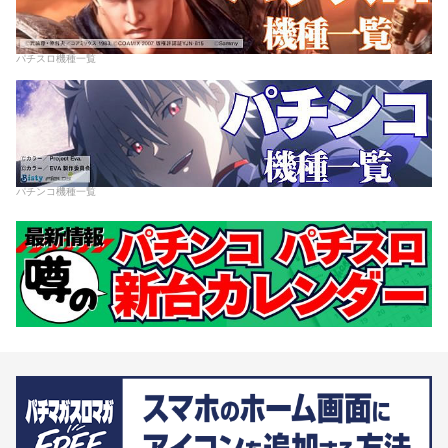
パチスロ機種一覧
パチンコ機種一覧