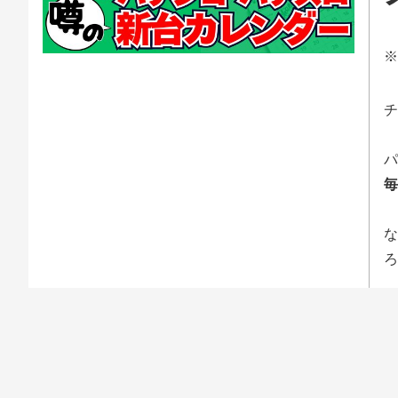
※
チ
パ
毎
な
ろ
は
し
こ