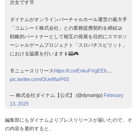
次女です🐰
ダイナムがオンラインバーチャルホール運営の最大手
「コムシード株式会社」との業務提携契約を締結🤝
戦略的パートナーとして相互の発展を目的にスマホソ
ーシャルゲームプロジェクト「スロパチスピリット」
における協業を行います📱🎰🎮
📄ニュースリリース
https://t.co/EnkuFVgEEb
…
pic.twitter.com/OUe8farP6S
— 株式会社ダイナム【公式】 (@dynamjp)
February
13, 2025
編集部にもダイナムよりプレスリリースが届いたので、そ
の内容を要約すると、