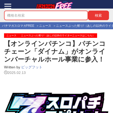
パチマガスロマガFREE
ニュース
ニュースぶった斬り!（あしの以外のライ
ニュース
ニュースぶった斬り!（あしの以外のライターニュースはこちら）
【オンラインパチンコ】パチンコ
チェーン「ダイナム」がオンライ
ンバーチャルホール事業に参入！
Written by
ビッグフット
2025.02.13