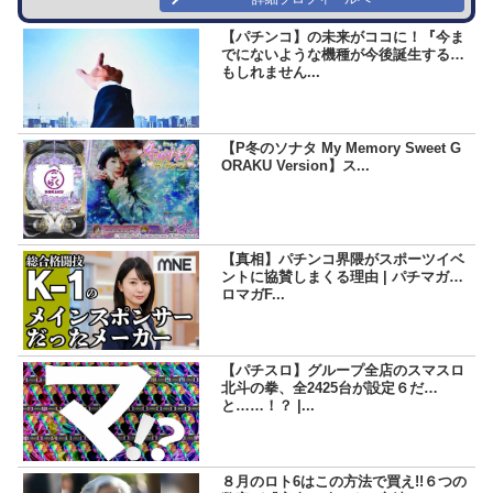
【パチンコ】の未来がココに！『今ま
でにないような機種が今後誕生するか
もしれません...
【P冬のソナタ My Memory Sweet G
ORAKU Version】ス...
【真相】パチンコ界隈がスポーツイベ
ントに協賛しまくる理由 | パチマガス
ロマガF...
【パチスロ】グループ全店のスマスロ
北斗の拳、全2425台が設定６だ
と……！？ |...
８月のロト6はこの方法で買え!!６つの