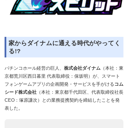
家からダイナムに通える時代がやってく
る!?
パチンコホール経営の巨人、
株式会社ダイナム
（本社：東
京都荒川区西日暮里 代表取締役：保坂明）が、スマート
フォンゲームアプリの企画開発・サービスを手がける
コム
シード株式会社
（本社：東京都千代田区、代表取締役社長
CEO：塚原謙次）との業務提携契約を締結したことを発
表した。