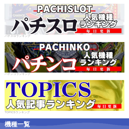
パチスロランキング
パチンコランキング
TOPICSランキング
機種一覧