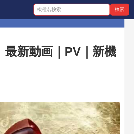
】最新動画｜PV｜新機