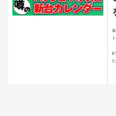
本
ト
K
た