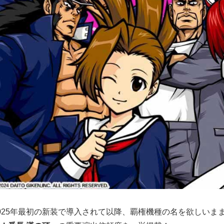
025年最初の新装で導入されて以降、覇権機種の名を欲しいま