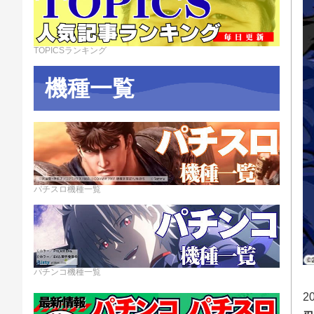
TOPICSランキング
機種一覧
パチスロ機種一覧
パチンコ機種一覧
2