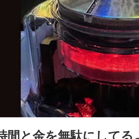
時間と金を無駄にしてる