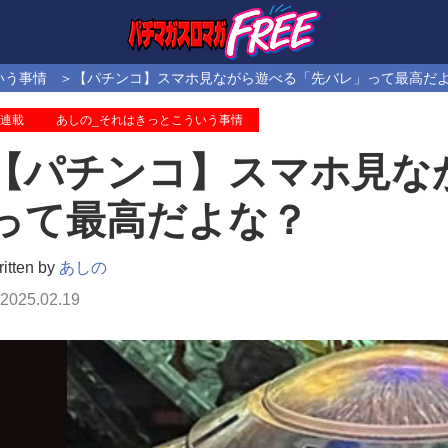
いう事情
【パチンコ】スマホ見ながら遊べる「先バレ」って最高だ
連載
あしの_それはきっとこういう事情
【パチンコ】スマホ見な
って最高だよな？
itten by
あしの
2025.02.19