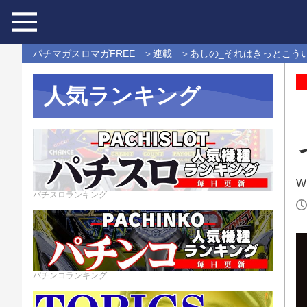
パチマガスロマガFREE
連載
あしの_それはきっとこう
人気ランキング
Wr
パチスロランキング
パチンコランキング