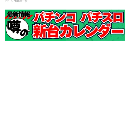
パチンコ機種一覧