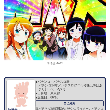
期待度MAX!!
●パチンコ・パチスロ歴…
パチンコ24年／パチスロ24年(5号機以降はあ
まり打っていない)
●出身地…
東京都
●誕生日…
06/16
元パチマガ攻略軍団のパチンコライター。パチンコ