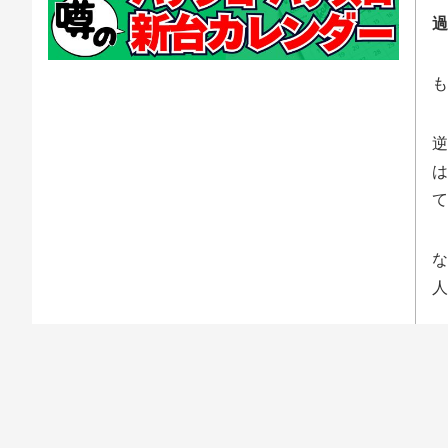
過
も
逆
は
て
な
人
さ