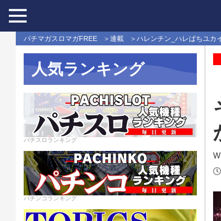
パチマガスロマガFREE
連載
ハレンチン_ハレぱちユカ
人気ランキング
パチスロランキング
W
パチンコランキング