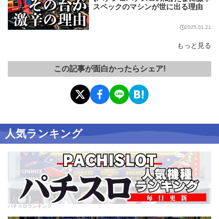
スペックのマシンが世に出る理由
2025.01.21
もっと見る
この記事が面白かったらシェア!
人気ランキング
パチスロランキング