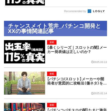
Recommended by
チャンスメイト荒井_パチンコ開発と
XXの事情関連記事
連載
【暴くシリーズ｜スロットの闇】メー
カー発表値は正しいのか？
2025.03.13
連載
【パチンコ/スロット】メーカーや開
発者が意図的に攻略法（傷ネタ）を仕
込んでいる？
2025.02.14
連載
【パチンコパチスロの闇】たまに激辛