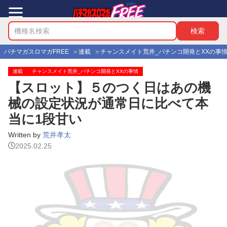
パチマガスロマガFREE
連載
チャンスメイト荒井_パチンコ開発とXXの事
連載
チャンスメイト荒井_パチンコ開発とXXの事情
【スロット】５のつく日はあの機
械の設定状況が通常日に比べて本
当に1段甘い
Written by
荒井孝太
2025.02.25