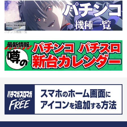
パチンコ機種一覧