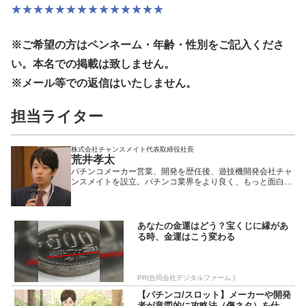
★★★★★★★★★★★★★★
※ご希望の方はペンネーム・年齢・性別
をご記入くださ
い。本名での掲載は致しません。
※メール等での返信はいたしません。
担当ライター
株式会社チャンスメイト代表取締役社長
荒井孝太
パチンコメーカー営業、開発を歴任後、遊技機開発会社チャ
ンスメイトを設立。パチンコ業界をより良く、もっと面白く
するために、開発だけではなくホール向け勉強会や講演会な
ど多数開催。
あなたの金運はどう？宝くじに縁があ
る時、金運はこう変わる
PR(合同会社デジタルファーム )
【パチンコ/スロット】メーカーや開発
者が意図的に攻略法（傷ネタ）を仕込