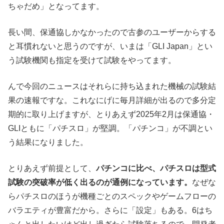
ちゃだめ」となってます。
長い間、保通協しかなかったので古参のユーザーからする
と耳慣れないと思うのですが、いまは「GLI Japan」とい
う試験機関も指定を受けて試験をやってます。
んで今回のニュースはそれらに持ち込まれた機械の試験結
果の速報ですな。これなにげに毎月詳細が出るので多分定
期的に取り上げますが、とりあえず2025年2月は保通協・
GLIともに「パチスロ」が堅調。「パチンコ」が不調とい
う結果になりました。
とりあえず前提として、
パチンコに比べ、パチスロは型式
試験の突破率が低く出るのが通例になっています。
なぜな
らパチスロのほうが機種ごとのスペックやゲームフローの
バラエティが豊富だから。さらに「設定」もある。6はち