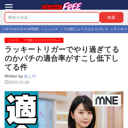
パチマガスロマガFREE
ニュース
マガ的ニュースエクスプレス
ラッキー
ニュース
マガ的ニュースエクスプレス
ラッキートリガーでやり過ぎてる
のかパチの適合率がすこし低下し
てる件
Written by
あしの
2025.03.09