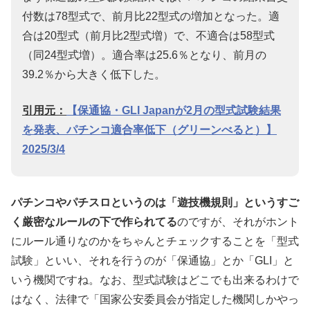
付数は78型式で、前月比22型式の増加となった。適
合は20型式（前月比2型式増）で、不適合は58型式
（同24型式増）。適合率は25.6％となり、前月の
39.2％から大きく低下した。
引用元：
【保通協・GLI Japanが2月の型式試験結果
を発表、パチンコ適合率低下（グリーンべると）】
2025/3/4
パチンコやパチスロというのは「遊技機規則」というすご
く厳密なルールの下で作られてる
のですが、それがホント
にルール通りなのかをちゃんとチェックすることを「型式
試験」といい、それを行うのが「保通協」とか「GLI」と
いう機関ですね。なお、型式試験はどこでも出来るわけで
はなく、法律で「国家公安委員会が指定した機関しかやっ