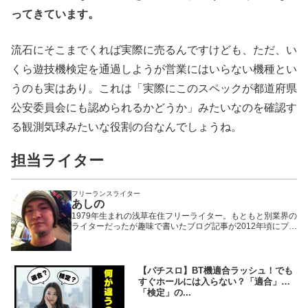
ってきています。
流石にそこまでくれば実際に売るんですけども、ただ、い
くら遊技機検定を通過しようが営業にはいらない機種とい
うのも実はあり。これは「実際にこのスペックが都道府県
公安委員会にも認められるかどうか」みたいなのを確認す
る観測気球みたいな役割の台なんでしょうね。
担当ライター
フリーランスライター
あしの
1979年生まれの浅草在住フリーライター。もともと別業界の
ライターだったが趣味で書いたブログ記事が2012年頃にプチ
ヒットしたことで題材をパチンコ・パチスロに固定。以来、
WEBや雑誌や業界誌など媒体を問わず様々なメディアで執筆
活動を行いながら現在に至る。「楽しんで打つ」ことをモッ
トーにしているため記事の内容もそっち方面が多め。
【パチスロ】BT機適合ラッシュ！でも
すぐホールには入らない？「適合」と
「検定」の...