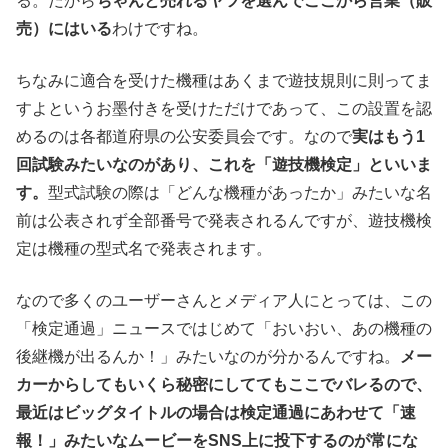
る。だから
ちゃんと売れるヤツを選んでここから営業（販
売）にはいる
わけですね。
ちなみに適合を受けた機種はあくまで遊技規則に則ってま
すよというお墨付きを受けただけであって、この設置を認
めるのは各都道府県の公安委員会です。なので
実はもう1
回試験みたいなのがあり、これを「遊技機検定」といいま
す。
型式試験の際は「どんな機種があったか」みたいな名
前は公表されず全部番号で発表されるんですが、遊技機検
定は機種の型式名で発表されます。
なので多くのユーザーさんとメディア人にとっては、この
「検定通過」ニュースではじめて「おいおい、あの機種の
後継機が出るんか！」みたいなのが分かるんですね。
メー
カーからしてもいくら秘密にしててもここでバレるので、
最近はビッグタイトルの場合は検定通過にあわせて「速
報！」みたいなムービーをSNS上に投下するのが常にな