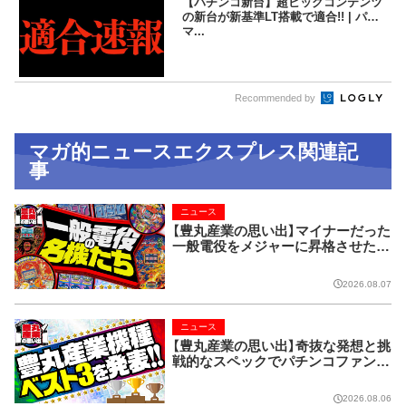
【パチンコ新台】超ビッグコンテンツ
の新台が新基準LT搭載で適合!! | パチ
マ...
Recommended by
マガ的ニュースエクスプレス関連記
事
ニュース
【豊丸産業の思い出】マイナーだった
一般電役をメジャーに昇格させた名
機たち
2026.08.07
ニュース
【豊丸産業の思い出】奇抜な発想と挑
戦的なスペックでパチンコファンを
魅了した老舗メーカー
2026.08.06