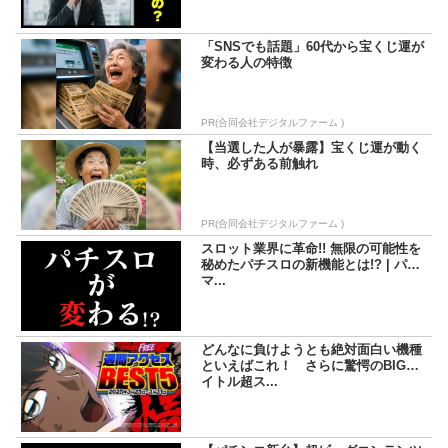
「SNSでも話題」60代から宝くじ運が
変わる人の特徴
PR(合同会社デジタルファーム )
【当選した人が暴露】宝くじ運が動く
時、必ずある前触れ
PR(合同会社デジタルファーム )
スロット業界に革命!! 無限の可能性を
秘めたパチスロの新機能とは!? | パチ
マ...
どんなに負けようとも絶対面白い機種
といえばこれ！ さらに驚愕のBIGタ
イトル超ス...