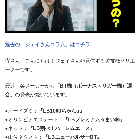
過去の「ジェイさんコラム」はコチラ
皆さん、こんにちは！ジェイさん@発信する遊技機クリエ
ーターです。
最近、各メーカーから
「BT機（ボーナストリガー機）適
合」
の発表が続いています。
●オーイズミ：
『LB1000ちゃんα』
●オリンピアエステート：
『LBプレミアムうまい棒』
●ネット：
『LB翔べ！ハーレムエース』
●山佐ネクスト：
『LBニューパルサーBT』