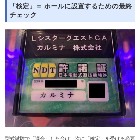
「検定」＝ ホールに設置するための最終
チェック
型式試験で「適合」した台は、次に「検定」を受ける必要