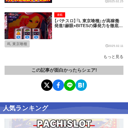
2025.02.25
連載
【パチスロ】『L 東京喰種』が高稼働
発進！赫眼×BITESの爆発力を徹底解
剖!!
L 東京喰種
2025.02.11
もっと見る
この記事が面白かったらシェア!
人気ランキング