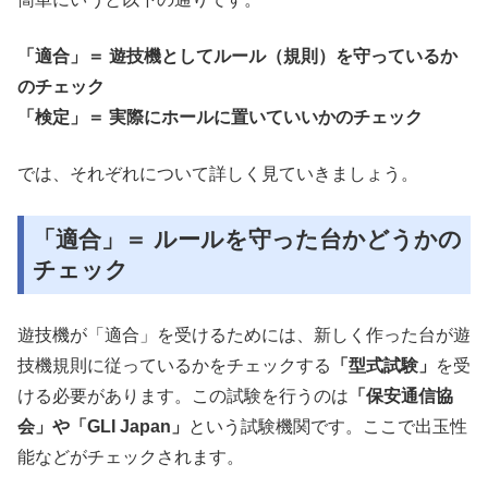
「適合」＝ 遊技機としてルール（規則）を守っているか
のチェック
「検定」＝ 実際にホールに置いていいかのチェック
では、それぞれについて詳しく見ていきましょう。
「適合」＝ ルールを守った台かどうかの
チェック
遊技機が「適合」を受けるためには、新しく作った台が遊
技機規則に従っているかをチェックする
「型式試験」
を受
ける必要があります。この試験を行うのは
「保安通信協
会」や「GLI Japan」
という試験機関です。ここで出玉性
能などがチェックされます。