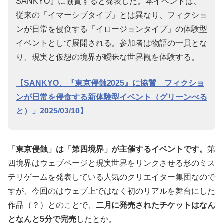
SANKYO』に協賛すると発表した。本イベントは、
従来の「イマーシブタイプ」とは異なり、フィクショ
ンが日常を侵食する「イロージョンタイプ」の体験型
イベントとして展開される。参加者は物語の一員とな
り、現実と仮想の境界が曖昧な世界観を体験する。
【SANKYO、『東京侵蝕2025』に協賛 フィクショ
ンが日常を侵食する新体験型イベント（グリーンべる
と）」2025/03/10】
「東京侵蝕」は「第四境界」が主催するイベントです。
第
四境界はウェブページと現実世界をリンクさせる形のミス
テリゲームを発表している人気のクリエイター集団なので
すが、今回のはウェブ上ではなく初のリアルを舞台にした
作品（？）とのことで、
二月に発売されたチケットはなん
となんと5分で完売
したとか。