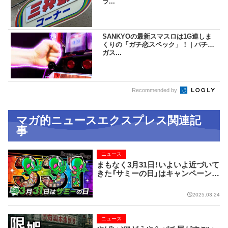
ラ...
SANKYOの最新スマスロは1G連しま
くりの「ガチ恋スペック」！ | パチマ
ガス...
Recommended by
マガ的ニュースエクスプレス関連記
事
ニュース
まもなく3月31日！いよいよ近づいて
きた「サミーの日」はキャンペーン目
白押しで楽しさ盛りだくさんだぞ
2025.03.24
ニュース