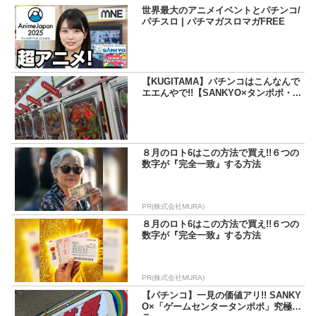
トーにしているため記事の内容もそっち方面が多め。
世界最大のアニメイベントとパチンコ/
パチスロ | パチマガスロマガFREE
【KUGITAMA】パチンコはこんなんで
エエんやで!!【SANKYO×タンポポ・...
８月のロト6はこの方法で買え!!６つの
数字が『完全一致』する方法
PR(株式会社MURA)
８月のロト6はこの方法で買え!!６つの
数字が『完全一致』する方法
PR(株式会社MURA)
【パチンコ】一見の価値アリ!! SANKY
O×「ゲームセンタータンポポ」究極コ