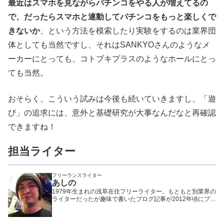
最近はスマホを見ながらパチンコをやる人が増えてるの
で、だったらスマホと連動してパチンコをもっと楽しくで
きないか
、という方法を模索したり実験をするのは業界団
体としても当然ですし、それはSANKYOさんのようなメ
ーカーにとっても、コトブキプラスのようなホールにとっ
ても当然。
おそらく、こういう試みは今後も続いていきますし、「遊
び」の追求には、意外と基礎研究が大事なんだなと再確認
できますね！
担当ライター
フリーランスライター
あしの
1979年生まれの浅草在住フリーライター。もともと別業界の
ライターだったが趣味で書いたブログ記事が2012年頃にプチ
ヒットしたことで題材をパチンコ・パチスロに固定。以来、
WEBや雑誌や業界誌など媒体を問わず様々なメディアで執筆
活動を行いながら現在に至る。「楽しんで打つ」ことをモッ