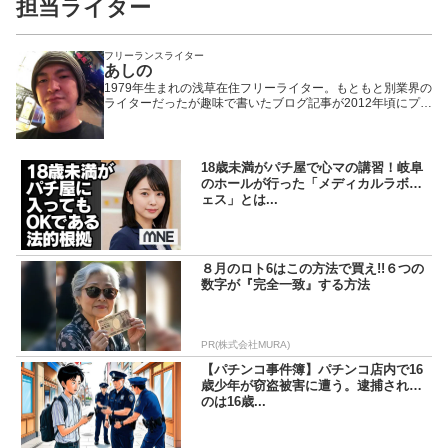
担当ライター
フリーランスライター
あしの
1979年生まれの浅草在住フリーライター。もともと別業界の
ライターだったが趣味で書いたブログ記事が2012年頃にプチ
ヒットしたことで題材をパチンコ・パチスロに固定。以来、
WEBや雑誌や業界誌など媒体を問わず様々なメディアで執筆
活動を行いながら現在に至る。「楽しんで打つ」ことをモッ
トーにしているため記事の内容もそっち方面が多め。
18歳未満がパチ屋で心マの講習！岐阜
のホールが行った「メディカルラボフ
ェス」とは...
８月のロト6はこの方法で買え!!６つの
数字が『完全一致』する方法
PR(株式会社MURA)
【パチンコ事件簿】パチンコ店内で16
歳少年が窃盗被害に遭う。逮捕された
のは16歳...