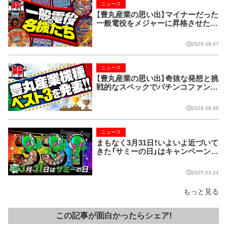
ニュース
【豊丸産業の思い出】マイナーだった
一般電役をメジャーに昇格させた名
機たち
2026.08.07
ニュース
【豊丸産業の思い出】奇抜な発想と挑
戦的なスペックでパチンコファンを
魅了した老舗メーカー
2026.08.06
ニュース
まもなく3月31日！いよいよ近づいて
きた「サミーの日」はキャンペーン目
白押しで楽しさ盛りだくさんだぞ
2025.03.24
もっと見る
この記事が面白かったらシェア!