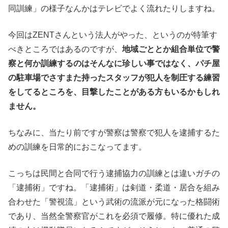
同訓練」の様子なんかはテレビでよく流れたりしますね。
今回はZENTさんという法人がやった、というのが特筆す
べきところではあるのですが、
地域ごととか組合単位で警
察と何か訓練するのはそんなに珍しい事ではなく、パチ屋
の駐車場でさすまた持ったスタッフが犯人を制圧する練習
をしてるところを、目撃したことがある方もいるかもしれ
ません。
ちなみに、当たり前ですが警察は警察で犯人を逮捕するた
めの訓練を日常的におこなってます。
こっちは民間と合同で行う逮捕協力の訓練とは違いガチの
「逮捕術」ですね。「逮捕術」は剣道・柔道・居合を組み
合わせた「警視流」という武術の流派が元になった格闘術
であり、当然全警察官がこれを必須で履修。特に優れた成