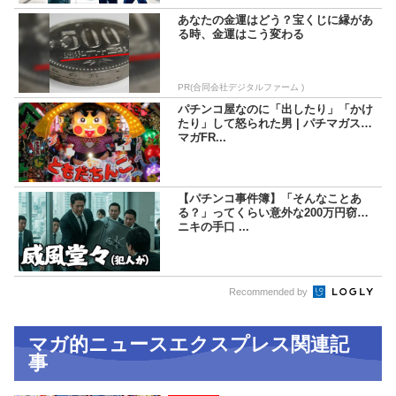
あなたの金運はどう？宝くじに縁があ
る時、金運はこう変わる
PR(合同会社デジタルファーム )
パチンコ屋なのに「出したり」「かけ
たり」して怒られた男 | パチマガスロ
マガFR...
【パチンコ事件簿】「そんなことあ
る？」ってくらい意外な200万円窃盗
ニキの手口 ...
Recommended by
マガ的ニュースエクスプレス関連記
事