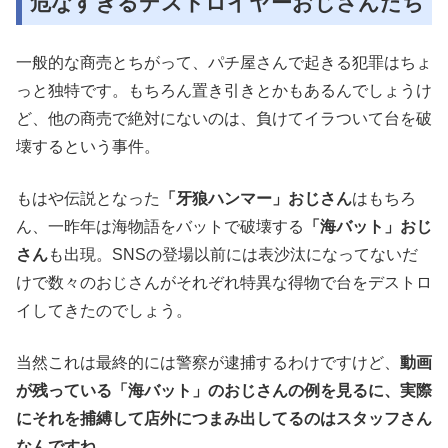
危なすぎるデストロイヤーおじさんたち
一般的な商売とちがって、パチ屋さんで起きる犯罪はちょ
っと独特です。もちろん置き引きとかもあるんでしょうけ
ど、他の商売で絶対にないのは、負けてイラついて台を破
壊するという事件。
もはや伝説となった
「牙狼ハンマー」おじさん
はもちろ
ん、一昨年は海物語をバットで破壊する
「海バット」おじ
さん
も出現。SNSの登場以前には表沙汰になってないだ
けで数々のおじさんがそれぞれ特異な得物で台をデストロ
イしてきたのでしょう。
当然これは最終的には警察が逮捕するわけですけど、
動画
が残っている「海バット」のおじさんの例を見るに、実際
にそれを捕縛して店外につまみ出してるのはスタッフさん
なんですね。