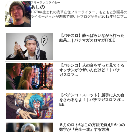
フリーランスライター
あしの
1979年生まれの浅草在住フリーライター。もともと別業界の
ライターだったが趣味で書いたブログ記事が2012年頃にプチ
ヒットしたことで題材をパチンコ・パチスロに固定。以来、
WEBや雑誌や業界誌など媒体を問わず様々なメディアで執筆
活動を行いながら現在に至る。「楽しんで打つ」ことをモッ
トーにしているため記事の内容もそっち方面が多め。
【パチスロ】酔っぱらいながら打った
結果… | パチマガスロマガFREE
【パチンコ】人の台をずっと見てくる
オッサンがウザいんだけど！ | パチマ
ガスロマ...
【パチンコ・スロット】勝手に人の台
をさわるなよ！ | パチマガスロマガFR
EE
８月のロト6はこの方法で買え!!６つの
数字が『完全一致』する方法