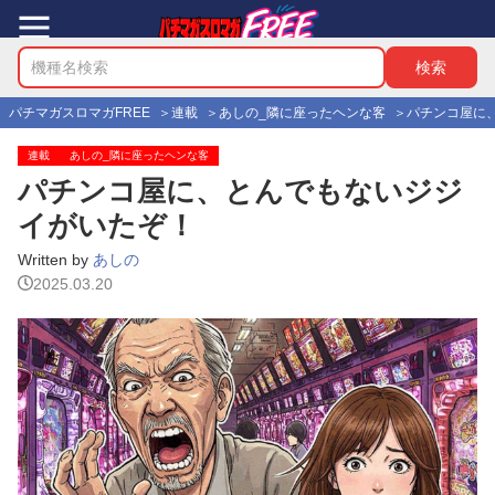
パチマガスロマガFREE
連載
あしの_隣に座ったヘンな客
パチンコ屋に
連載
あしの_隣に座ったヘンな客
パチンコ屋に、とんでもないジジ
イがいたぞ！
Written by
あしの
2025.03.20