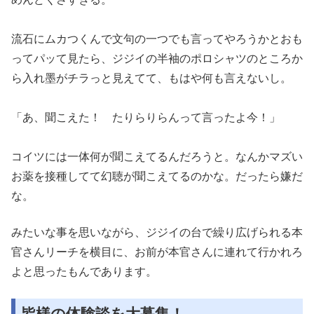
流石にムカつくんで文句の一つでも言ってやろうかとおも
ってパッ
て見たら、ジジイの半袖のポロシャツのところか
ら入れ墨がチラっ
と見えてて、もはや何も言えないし。
「あ、聞こえた！ たりらりらんって言ったよ今！」
コイツには一体何が聞こえてるんだろうと。なんかマズい
お薬を接
種してて幻聴が聞こえてるのかな。だったら嫌だ
な。
みたいな事を思いながら、ジジイの台で繰り広げられる本
官さんリ
ーチを横目に、お前が本官さんに連れて行かれろ
よと思ったもんで
あります。
皆様の体験談を大募集！