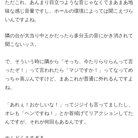
ただこれ、あんまり目立つような音じゃなくてまあまあ地
味な感じ
音量ですし、ホールの環境によっては聞こえづら
いんですよね。
隣
の台が大当り中とかだったら多分玉の音にかき消されて
聞こないッ
ス。
で、そういう時に隣から「そっち、今たりらりらんって言
ったぞ！
」って言われたら「マジですか！」ってなってめ
っちゃ喜ぶんです
けど、まあこれが普通に外れるんですよ
ね。
「あれぇ！おかしいな！」ってジジイも言ってましたし、
オレも「ヘ
ンですね！」とか首傾げてリアクションしてた
んですが、それが何
回もあるんです。
めんどくさすぎる。