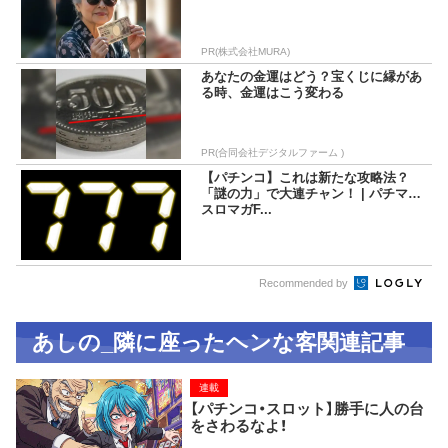
PR(株式会社MURA)
あなたの金運はどう？宝くじに縁があ
る時、金運はこう変わる
PR(合同会社デジタルファーム )
【パチンコ】これは新たな攻略法？
「謎の力」で大連チャン！ | パチマガ
スロマガF...
Recommended by
あしの_隣に座ったヘンな客関連記事
連載
【パチンコ・スロット】勝手に人の台
をさわるなよ！