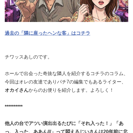
過去の「隣に座ったヘンな客」はコチラ
チワッスあしのです。
ホールで出会った奇抜な隣人を紹介するコチラのコラム、
今回はオ
レの友達でありパチ7の編集でもあるライター、
オカイさん
からの
お便りを紹介します。よろしく！
**********
他人の台でアツい演出出るたびに「それ入った！」「あ
っ、入った
、ああん///」って悶えるじいさんは20年前に北