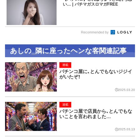
い… | パチマガスロマガFREE
Recommended by
あしの_隣に座ったヘンな客関連記事
連載
パチンコ屋に、とんでもないジジイ
がいたぞ！
2025.03.20
連載
パチンコ屋で店員から、とんでもな
いことを言われました…
2025.03.13