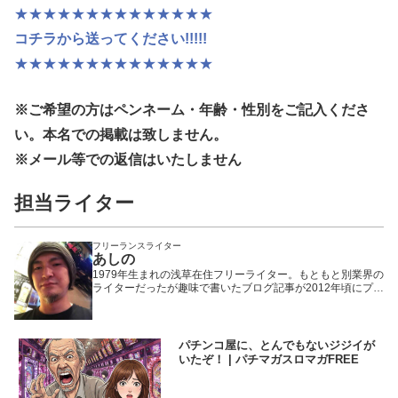
★★★★★★★★★★★★★★
コチラから送ってください!!!!!
★★★★★★★★★★★★★★
※ご希望の方はペンネーム・年齢・性別
をご記入くださ
い。本名での掲載は致しません。
※メール等での返信はいたしません
担当ライター
フリーランスライター
あしの
1979年生まれの浅草在住フリーライター。もともと別業界の
ライターだったが趣味で書いたブログ記事が2012年頃にプチ
ヒットしたことで題材をパチンコ・パチスロに固定。以来、
WEBや雑誌や業界誌など媒体を問わず様々なメディアで執筆
活動を行いながら現在に至る。「楽しんで打つ」ことをモッ
トーにしているため記事の内容もそっち方面が多め。
パチンコ屋に、とんでもないジジイが
いたぞ！ | パチマガスロマガFREE