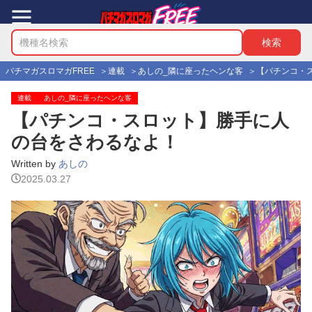
パチマガスロマガFREE
連載
あしの_隣に座ったヘンな客
【パチンコ・
連載
あしの_隣に座ったヘンな客
【パチンコ・スロット】勝手に人
の台をさわるなよ！
Written by
あしの
2025.03.27