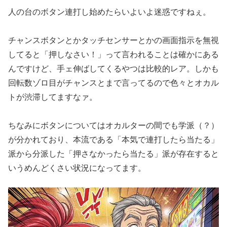
人の台のボタン連打し始めたらいよいよ迷惑ですねぇ。
チャンスボタンとかタッチセンサーとかの画面指示を無視
してると
「押しなさい！」って言われることは確かにある
んですけど、手ェ
伸ばしてくるやつは比較的レア。しかも
回転数ゾロ目がチャンスと
まで言ってるので色々とオカル
トが渋滞してますなァ。
ちなみにボタンについてはオカルターの間でも学派（？）
が分かれ
ており、本流である「本気で連打したら当たる」
派から分派した「
押さなかったら当たる」派が存在すると
いうめんどくさい状況にな
ってます。