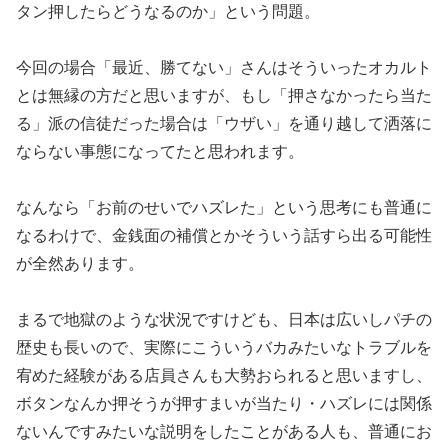
タン押したらどうなるのか
」という問題。
今回の場合「最近、勝てない」さんはそういったオカルト
とは無縁
の方だと思いますが、もし「押さなかったら当た
る」
派の信徒だった場合は「ウザい」を通り越して洒落に
ならない事態
になってたと思われます。
なんなら「お前のせいでハズレた」という思考にも普通に
なるわけ
で、金銭面の補償とかそういう話すら出る可能性
が全然あります。
まるで地獄のような状況ですけども、日本は広いしパチの
歴史も長
いので、実際にこういうバカみたいなトラブルを
宥めた経験がある
店員さんも大勢おられると思いますし、
ボタンなんか押そうが押す
まいが当たり・ハズレには関係
ないんですみたいな説明をしたこと
がある人も、普通にお