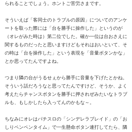
られることでしょう。
ホントご苦労さまです。
そういえば「客同士のトラブルの原因」についてのアンケ
ートを取
った際には「台を勝手に操作した」というのが
（オレがみた時は）
第二位でした。確か一位は台おさえに
関するものだったと思います
けどもそれはおいといて、そ
の時は「台を操作した」
という表現を「音量ボタンかな」
とか思ってたんですよね。
つまり隣の台がうるせぇから勝手に音量を下げたとかね。
そういう
話だろうなと思ってたんですけど、そうか、よく
考えたらチャンス
ボタンを勝手に押されぜみたいなトラブ
ルも、
もしかしたら入ってんのかもな～。
ちなみにオレはパチスロの「シンデレラブレイド」の「お
しりペン
ペンタイム」で一生懸命ボタン連打してたら、隣