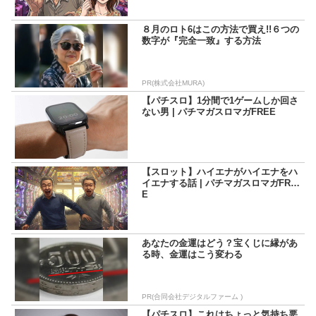
８月のロト6はこの方法で買え!!６つの
数字が『完全一致』する方法
PR(株式会社MURA)
【パチスロ】1分間で1ゲームしか回さ
ない男 | パチマガスロマガFREE
【スロット】ハイエナがハイエナをハ
イエナする話 | パチマガスロマガFRE
E
あなたの金運はどう？宝くじに縁があ
る時、金運はこう変わる
PR(合同会社デジタルファーム )
【パチスロ】これはちょっと気持ち悪