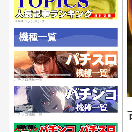
TOPICSランキング
機種一覧
パチスロ機種一覧
パチンコ機種一覧