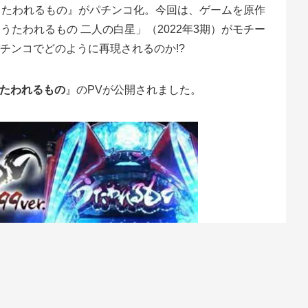
された『うたわれるもの』がパチンコ化。今回は、ゲームを原作
うたわれるもの 二人の白星」（2022年3期）がモチー
チンコでどのように再現されるのか!?
たわれるもの
』のPVが公開されました。