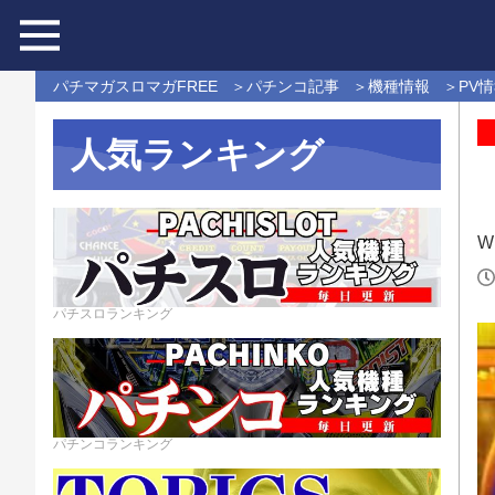
パチマガスロマガFREE
パチンコ記事
機種情報
PV
人気ランキング
Wr
パチスロランキング
パチンコランキング