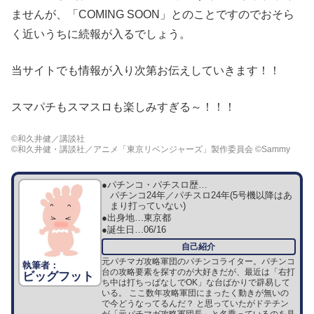
ませんが、「COMING SOON」とのことですのでおそら
く近いうちに続報が入るでしょう。
当サイトでも情報が入り次第お伝えしていきます！！
スマパチもスマスロも楽しみすぎる～！！！
©和久井健／講談社
©和久井健・講談社／アニメ「東京リベンジャーズ」製作委員会 ©Sammy
●パチンコ・パチスロ歴…
パチンコ24年／パチスロ24年(5号機以降はあ
まり打っていない)
●出身地…
東京都
●誕生日…
06/16
元パチマガ攻略軍団のパチンコライター。パチンコ
台の攻略要素を探すのが大好きだが、最近は「右打
ビッグフット
ち中は打ちっぱなしでOK」な台ばかりで辟易して
いる。 ここ数年攻略軍団にまったく動きが無いの
で今どうなってるんだ？ と思っていたがドテチン