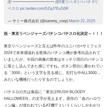
卍 ━━━━━━━━━━━ 卍
#東リベ
#リベパチ
#リ
ベスロ
pic.twitter.com/SZqJ7EuS0R
— サミー株式会社 (@sammy_corp)
March 22, 2025
祝・東京リベンジャーズパチンコパチスロ化決定～！！！
東京リベンジャーズと言えば昨年のユニバカ×サミフェス
2024で未来感溢れる筐体のパチンコ機が参考出品されて
いましたが、今回の画像の筐体はキッチリ現行のパチンコ
に落とし込んできた感じですね。ボタン部分に書かれてい
る「3000」という文字を見る感じ、右打ち中ALL3000…
みたいな機種だったりするのでしょうか。
パチスロの方は液晶に「東京卍RUSH BLOODY
HALLOWEEN」の文字が見えます。原作の「血のハロウ
ィン編」が使われているAT機!? というくらいしかわかり