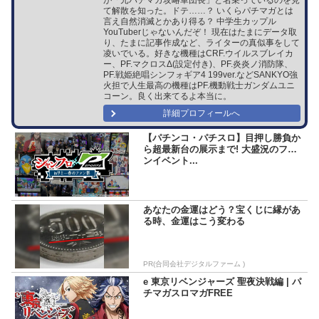
が「元パチマガ攻略軍団長」と名乗っているのを見
て解散を知った。ドテ……？ いくらパチマガとは
言え自然消滅とかあり得る？ 中学生カップル
YouTuberじゃないんだぞ！ 現在はたまにデータ取
り、たまに記事作成など、ライターの真似事をして
凌いでいる。好きな機種はCRF.ウイルスブレイカ
ー、PF.マクロスΔ(設定付き)、PF.炎炎ノ消防隊、
PF.戦姫絶唱シンフォギア4 199ver.などSANKYO強
火担で人生最高の機種はPF.機動戦士ガンダムユニ
コーン。良く出来てるよ本当に。
詳細プロフィールへ
【パチンコ・パチスロ】目押し勝負か
ら超最新台の展示まで! 大盛況のファ
ンイベント...
あなたの金運はどう？宝くじに縁があ
る時、金運はこう変わる
PR(合同会社デジタルファーム )
e 東京リベンジャーズ 聖夜決戦編 | パ
チマガスロマガFREE