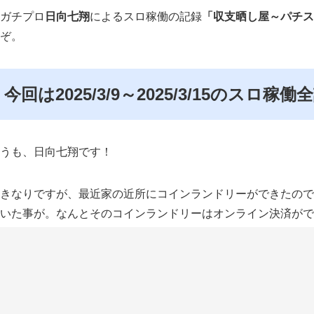
ガチプロ
日向七翔
によるスロ稼働の記録
「収支晒し屋～パチス
ぞ。
今回は2025/3/9～2025/3/15のスロ稼働
うも、日向七翔です！
きなりですが、最近家の近所にコインランドリーができたので
驚いた事が。なんとそのコインランドリーはオンライン決済が
はオンライン決済ができるものが増えているとはいえ、まさか
。普段あまり現金を持ち歩かない派の僕的にオンライン決済は
ね！