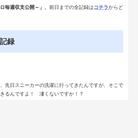
ロ毎週収支公開～」
。前日までの全記録は
コチラ
からど
全記録
、先日スニーカーの洗濯に行ってきたんですが、そこで
できるんですよ！ 凄くないですか！？
コインランドリーでもオンライン決済ができるなんてね
かなりありがたい。本当に便利な世の中になったもので