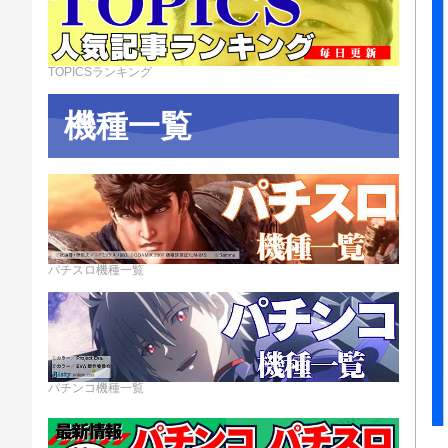
TOPICSランキング
機種一覧
パチスロ機種一覧
パチンコ機種一覧