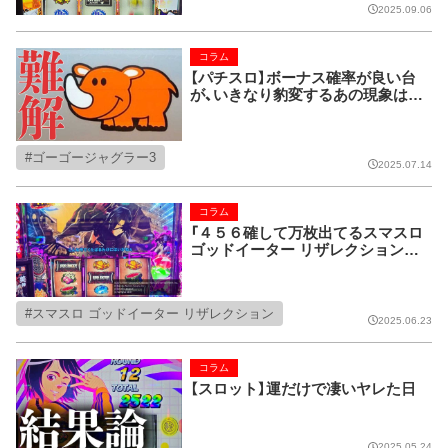
2025.09.06
コラム
【パチスロ】ボーナス確率が良い台
が、いきなり豹変するあの現象はな
んなんだ…。
ゴーゴージャグラー3
2025.07.14
コラム
「４５６確して万枚出てるスマスロ
ゴッドイーター リザレクション打
つ？」
スマスロ ゴッドイーター リザレクション
2025.06.23
コラム
【スロット】運だけで凄いヤレた日
2025.05.24