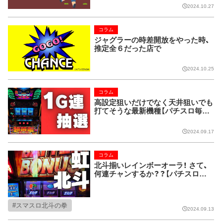
2024.10.27
コラム
ジャグラーの時差開放をやった時、
推定全６だった店で
2024.10.25
コラム
高設定狙いだけでなく天井狙いでも
打てそうな最新機種【パチスロ毎日
収支公開／2024年9月3日】
2024.09.17
コラム
北斗揃いレインボーオーラ！ さて、
何連チャンするか？？【パチスロ毎
日収支公開／2024年8月30日】
スマスロ北斗の拳
2024.09.13