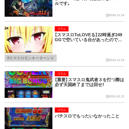
ルです。
2024.12.24
コラム
【スマスロToLOVEる】22時過ぎ249
GGで空いている台があったので25
0のゾーンだけ見ようと思っただけ
なんだ
スマスロモンキーターンⅤ
2024.12.23
コラム
【重要】スマスロ鬼武者３を打つ際は
必ず天国終了までは回せ！
2024.12.22
コラム
パチスロでもったいなかったこと