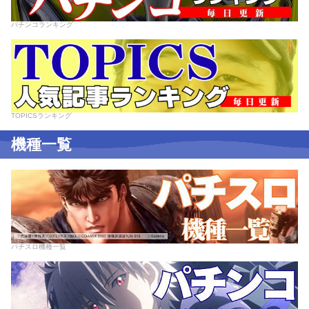
パチンコランキング
TOPICSランキング
機種一覧
パチスロ機種一覧