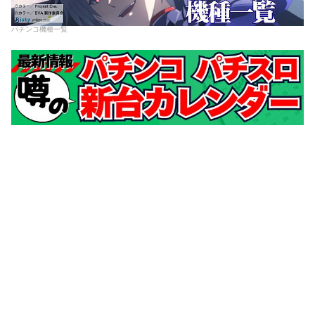
パチンコ機種一覧