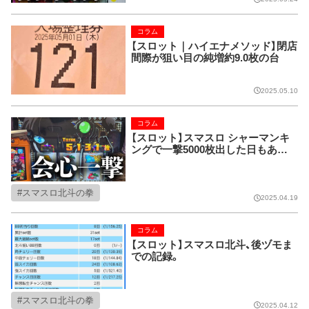
コラム
【スロット｜ハイエナメソッド】閉店
間際が狙い目の純増約9.0枚の台
2025.05.10
コラム
【スロット】スマスロ シャーマンキ
ングで一撃5000枚出した日もあれ
ば、スマスロ北斗の高設定で悶えた
夜もある。
スマスロ北斗の拳
2025.04.19
コラム
【スロット】スマスロ北斗、後ヅモま
での記録。
スマスロ北斗の拳
2025.04.12