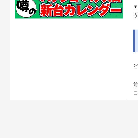
▼
う
ど
前
日
が
ち
ら
人