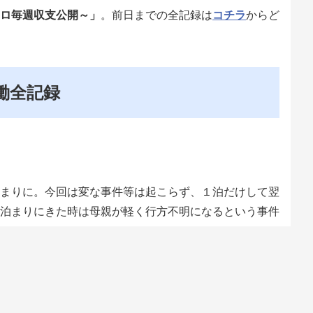
ロ毎週収支公開～」
。前日までの全記録は
コチラ
からど
ロ稼働全記録
まりに。今回は変な事件等は起こらず、１泊だけして翌
泊まりにきた時は母親が軽く行方不明になるという事件
」って話すと、みんな微妙な反応。たしかによく考えた
ぁ、我が母は昔から変な人だったのでしょうがない。変