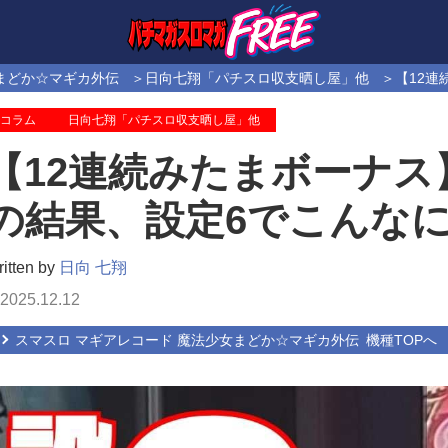
まどか☆マギカ外伝
日向七翔「パチスロ収支晒し屋」他
【12
コラム
日向七翔「パチスロ収支晒し屋」他
【12連続みたまボーナ
の結果、設定6でこんな
itten by
日向 七翔
2025.12.12
スマスロ マギアレコード 魔法少女まどか☆マギカ外伝