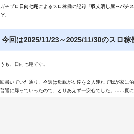
ガチプロ
日向七翔
によるスロ稼働の記録
「収支晒し屋～パチス
ぞ。
今回は2025/11/23～2025/11/30のス
うも、日向七翔です。
回書いていた通り、今週は母親が友達を２人連れて我が家に泊
普通に帰っていったので、とりあえず一安心でした。……夏に
ありましたからね（汗）。
なみに周りに「今日母親が友達連れて泊まりに来てんすよねぇ
「友達連れて息子の家に泊まりいく母親」って変ですよね。ま
だけど面白い人ではあるので、嫌いにはなれないです（笑）。