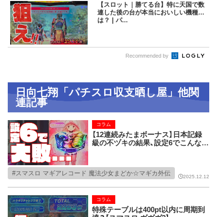
【スロット｜勝てる台】特に天国で数
連した後の台が本当においしい機種と
は？ | パ...
Recommended by
日向七翔「パチスロ収支晒し屋」他関
連記事
コラム
【12連続みたまボーナス】日本記録
級の不ヅキの結果、設定6でこんなに
負けた！
スマスロ マギアレコード 魔法少女まどか☆マギカ外伝
2025.12.12
コラム
特殊テーブルは400pt以内に周期到