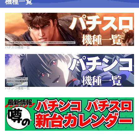
機種一覧
パチスロ機種一覧
パチンコ機種一覧