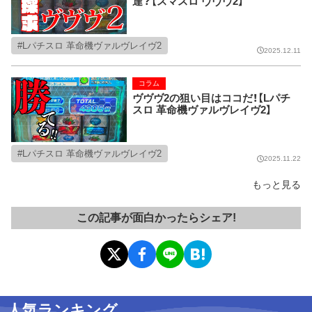
達？【スマスロ ヴヴヴ2】
Lパチスロ 革命機ヴァルヴレイヴ2
2025.12.11
コラム
ヴヴヴ2の狙い目はココだ！【Lパチ
スロ 革命機ヴァルヴレイヴ2】
Lパチスロ 革命機ヴァルヴレイヴ2
2025.11.22
もっと見る
この記事が面白かったらシェア!
人気ランキング