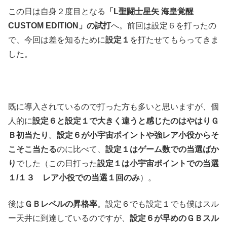
この日は自身２度目となる
「L聖闘士星矢 海皇覚醒
CUSTOM EDITION」の試打
へ。前回は設定６を打ったの
で、今回は差を知るために
設定１
を打たせてもらってきま
した。
既に導入されているので打った方も多いと思いますが、個
人的に
設定６と設定１で大きく違うと感じたのはやはりＧ
Ｂ初当たり
。
設定６が小宇宙ポイントや強レア小役からそ
こそこ当たる
のに比べて、
設定１はゲーム数での当選ばか
り
でした（この日打った
設定１は小宇宙ポイントでの当選
１/１３ レア小役での当選１回のみ
）。
後は
ＧＢレベルの昇格率
。設定６でも設定１でも僕はスル
ー天井に到達しているのですが、
設定６が早めのＧＢスル