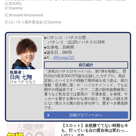
(C)DAXEL
(C)Sammy
(C)Konami Amusement
(C)カバネリ製作委員会 (C)Sammy
●パチンコ・パチスロ歴…
パチンコ ほぼ0／パチスロ18年
●出身地…
宮崎県
●誕生日…
09/05
●X…
@hyuga710
「決死のパチスロサバイバル」第7弾を制覇し、歴
代3位の収支300万円超を記録したガチプロ。高設
日向 七翔
定狙いとハイエナの両軸で期待値を追う姿は、彼の
ひゅうが ななと
連載「収支晒し屋」や「ハイエナメソッド」でも公
開中の理論派です。一方で、二度の財布盗難被害に
遭うなど私生活では驚異の「不運体質」を発揮。サ
ッカーを愛する爽やかな表の顔と、宵越しの銭を持
たない酒カスの裏の顔を併せ持つ、愛すべき勝負師
です。
詳細プロフィールへ
【スロット】全然勝ててない時期も今
も、打っている台の質自体は変わって
いない。それ...