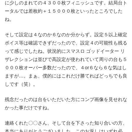
に少しのまれての４３００枚フィニッシュです。結局台ト
ータルでは差枚約＋１５０００枚といったところでした
ね。
そして設定は４なのか６なのか分からず。設定５以上確定
ボイス等は確認できずだったので、設定４の可能性も残る
って感じでしたね。状況的にスマスロ ゴッドイーター リ
ザレクションは並びで高設定が使われていて周りの台も５
０００枚オーバー多数だったので、４or６なら６な気はし
ますが…。まぁ、僕的にはこれだけ勝てればどっちでも良
しです（笑）。
残念だったのは台をいただいた方にコンプ画像を見せれな
かった事だけですね。
連絡くれた〇〇さん、そして台を下さった知り合いの方、
本当にありがとうございました。このお返しはいずれ必