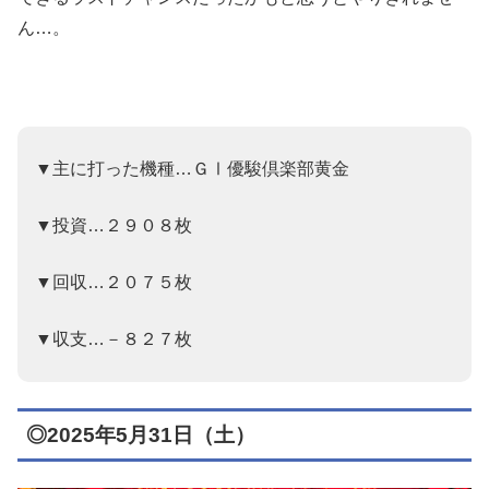
ん…。
▼主に打った機種…ＧⅠ優駿倶楽部黄金
▼投資…２９０８枚
▼回収…２０７５枚
▼収支…－８２７枚
◎2025年5月31日（土）