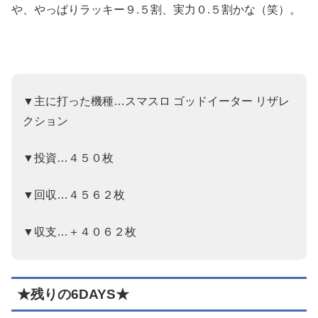
や、やっぱりラッキー９.５割、実力０.５割かな（笑）。
▼主に打った機種…スマスロ ゴッドイーター リザレ
クション
▼投資…４５０枚
▼回収…４５６２枚
▼収支…＋４０６２枚
★残りの6DAYS★