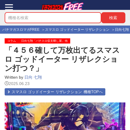
パチマガスロマガFREE
スマスロ ゴッドイーター リザレクション
日向七翔
コラム
日向七翔「パチスロ収支晒し屋」他
「４５６確して万枚出てるスマス
ロ ゴッドイーター リザレクショ
ン打つ？」
Written by
日向 七翔
2025.06.23
スマスロ ゴッドイーター リザレクション