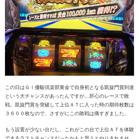
この日はＧⅠ優駿倶楽部黄金で自身初となる凱旋門賞到達
という大チャンスがあったんですが…肝心のレースで敗
戦。凱旋門賞を突破して上位ＡＴに入った時の期待枚数は
３６００枚なので、さすがにこの敗戦は痛すぎました。
もう設置が少ない台だし、これがこの台で上位ＡＴを体験
できるラストチャンスだったかもと思うとやりきれませ