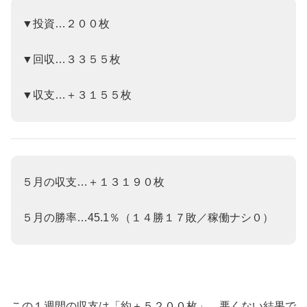
▼投資…２００枚
▼回収…３３５５枚
▼収支…＋３１５５枚
５月の収支…＋１３１９０
枚
５月の勝率…45.1％（１４勝１７敗／稼働ナシ０）
この１週間の収支は「約
＋
５２００枚」。悪くない結果で