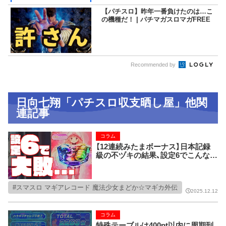
【パチスロ】昨年一番負けたのは…こ
の機種だ！ | パチマガスロマガFREE
Recommended by
日向七翔「パチスロ収支晒し屋」他関
連記事
コラム
【12連続みたまボーナス】日本記録
級の不ヅキの結果、設定6でこんなに
負けた！
スマスロ マギアレコード 魔法少女まどか☆マギカ外伝
2025.12.12
コラム
特殊テーブルは400pt以内に周期到