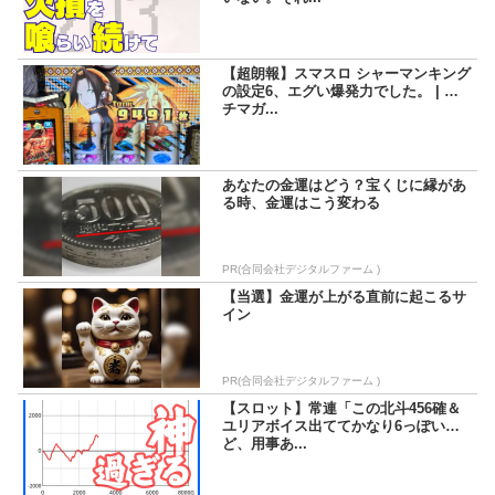
【超朗報】スマスロ シャーマンキング
の設定6、エグい爆発力でした。 | パ
チマガ...
あなたの金運はどう？宝くじに縁があ
る時、金運はこう変わる
PR(合同会社デジタルファーム )
【当選】金運が上がる直前に起こるサ
イン
PR(合同会社デジタルファーム )
【スロット】常連「この北斗456確＆
ユリアボイス出ててかなり6っぽいけ
ど、用事あ...