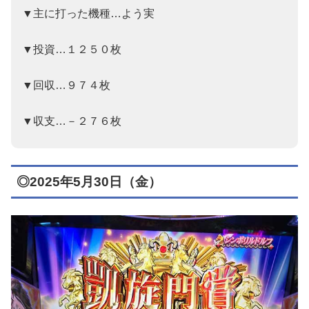
▼主に打った機種…よう実
▼投資…１２５０枚
▼回収…９７４枚
▼収支…－２７６枚
◎2025年5月30日（金）