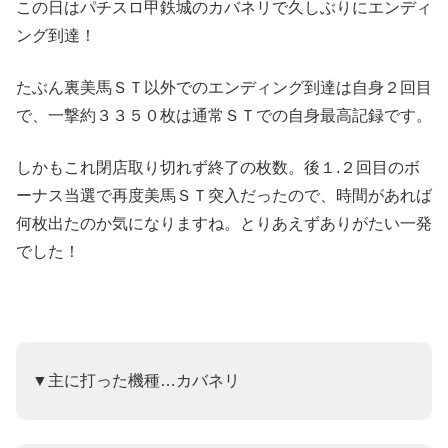
この日は
パチスロ甲鉄城のカバネリ
で久しぶりにエンディ
ング到達！
たぶん裏美馬ＳＴ以外でのエンディング到達は自身２回目
で、一撃約３３５０枚は通常ＳＴでの自身最高記録です。
しかもこれ閉店取り切れず終了の枚数。後１.２回目のボ
ーナス当選で再度美馬ＳＴ突入だったので、時間があれば
何枚出たのか気になりますね。とりあえずありがたい一発
でした！
▼主に打った機種…カバネリ