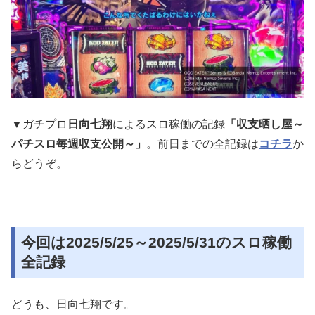
▼ガチプロ
日向七翔
によるスロ稼働の記録
「収支晒し屋～
パチスロ毎週収支公開～」
。前日までの全記録は
コチラ
か
らどうぞ。
今回は2025/5/25～2025/5/31のスロ稼働
全記録
どうも、日向七翔です。