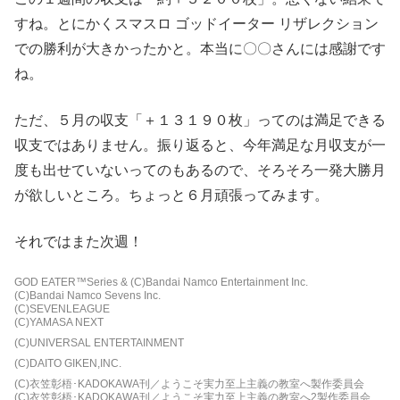
すね。とにかく
スマスロ ゴッドイーター リザレクション
での勝利が大きかったかと。本当に〇〇さんには感謝です
ね。
ただ、５月の収支「
＋
１３１９０枚」ってのは満足できる
収支ではありません。振り返ると、今年満足な月収支が一
度も出せていないってのもあるので、そろそろ一発大勝月
が欲しいところ。ちょっと６月頑張ってみます。
それではまた次週！
GOD EATER™Series & (C)Bandai Namco Entertainment Inc.
(C)Bandai Namco Sevens Inc.
(C)SEVENLEAGUE
(C)YAMASA NEXT
(C)UNIVERSAL ENTERTAINMENT
(C)DAITO GIKEN,INC.
(C)衣笠彰梧･KADOKAWA刊／ようこそ実力至上主義の教室へ製作委員会
(C)衣笠彰梧･KADOKAWA刊／ようこそ実力至上主義の教室へ2製作委員会