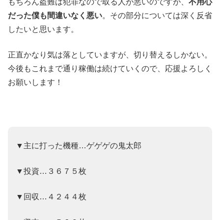
もちろん盗難は犯罪なので取る人が悪いのですが、
不用心
だった僕も間違いなく悪い
。その部分については深く反省
したいと思います。
正直かなり気は落としていますが、切り替えるしかない。
今後もこれまで通り稼働は続けていくので、応援よろしく
お願いします！
▼主に打った機種…ゲゲゲの鬼太郎
▼投資…３６７５枚
▼回収…４２４４枚