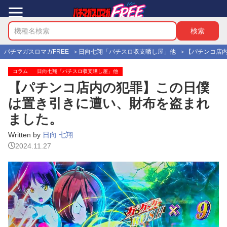
パチマガスロマガFREE
日向七翔「パチスロ収支晒し屋」他
【パチンコ店
コラム
日向七翔「パチスロ収支晒し屋」他
【パチンコ店内の犯罪】この日僕
は置き引きに遭い、財布を盗まれ
ました。
Written by
日向 七翔
2024.11.27