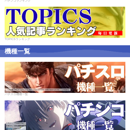
パチンコランキング
TOPICSランキング
機種一覧
パチスロ機種一覧