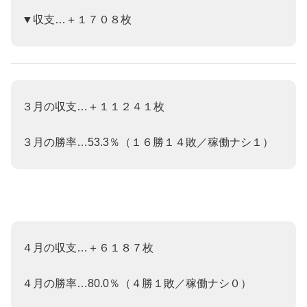
▼収支…＋１７０８枚
３月の収支…＋１１２４１
枚
３月の勝率…53.3％（１６勝１４敗／稼働ナシ１）
４月の収支…＋６１８７
枚
４月の勝率…80.0％（４勝１敗／稼働ナシ０）