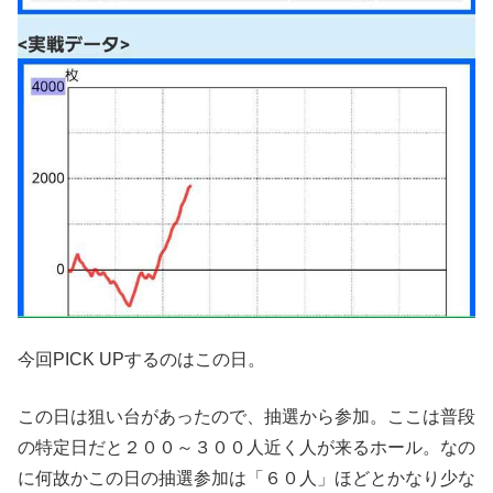
今回PICK UPするのはこの日。
この日は狙い台があったので、抽選から参加。ここは普段
の特定日だと２００～３００人近く人が来るホール。なの
に何故かこの日の抽選参加は「６０人」ほどとかなり少な