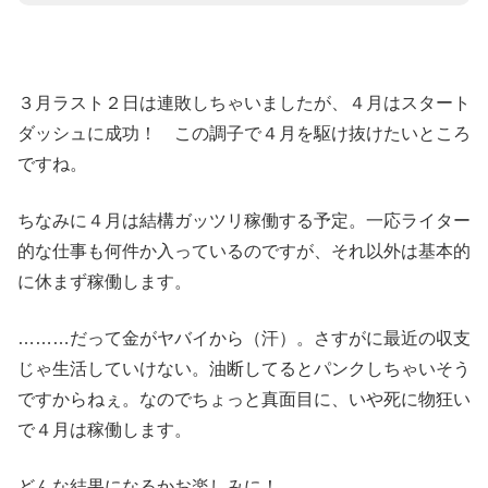
３月ラスト２日は連敗しちゃいましたが、４月はスタート
ダッシュに成功！ この調子で４月を駆け抜けたいところ
ですね。
ちなみに４月は結構ガッツリ稼働する予定。一応ライター
的な仕事も何件か入っているのですが、それ以外は基本的
に休まず稼働します。
………だって金がヤバイから（汗）。さすがに最近の収支
じゃ生活していけない。油断してるとパンクしちゃいそう
ですからねぇ。なのでちょっと真面目に、いや死に物狂い
で４月は稼働します。
どんな結果になるかお楽しみに！