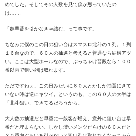
めでした。そしてその人数を見て僕が思っていたの
は……。
「超早番を引かなきゃ詰む」って事です。
ちなみに僕のこの日の狙い台はスマスロ北斗の１列。１列
１６台なので、６０人の抽選と考えると普通なら結構アツ
い。ここは大型ホールなので、ぶっちゃけ普段なら１００
番以内で狙い列は取れます。
ただですねぇ、この日みたいに６０人とかしか抽選にきて
いない時は逆にキツイ。というのも、この６０人の大半は
「北斗狙い」できてるだろうから。
大人数の抽選だと早番に一般客が増え、意外に狙い台は早
番だと埋まらない。しかし濃いメンツだらけの６０人だと
３０番内ぐらいを引かないと狙い列は取れなくなっちゃう