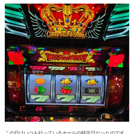
この日はいつも行っているホールの特定日だったのです