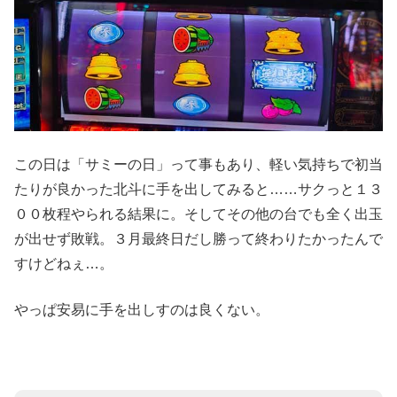
この日は「サミーの日」って事もあり、軽い気持ちで初当
たりが良かった北斗に手を出してみると……サクっと１３
００枚程やられる結果に。そしてその他の台でも全く出玉
が出せず敗戦。３月最終日だし勝って終わりたかったんで
すけどねぇ…。
やっぱ安易に手を出しすのは良くない。