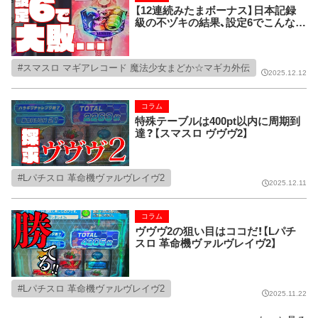
【12連続みたまボーナス】日本記録
級の不ヅキの結果、設定6でこんなに
負けた！
スマスロ マギアレコード 魔法少女まどか☆マギカ外伝
2025.12.12
コラム
特殊テーブルは400pt以内に周期到
達？【スマスロ ヴヴヴ2】
Lパチスロ 革命機ヴァルヴレイヴ2
2025.12.11
コラム
ヴヴヴ2の狙い目はココだ！【Lパチ
スロ 革命機ヴァルヴレイヴ2】
Lパチスロ 革命機ヴァルヴレイヴ2
2025.11.22