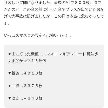
り苦しい展開になりました。最後のATで８００枚回収で
きたのと、この台の前に打った台でプラスが出ていたおか
げで大事故は防げましたが、この日は本当に危なかったで
す。
やっぱスマスロの設定４は怖い（汗）。
▼主に打った機種…スマスロ マギアレコード 魔法少
女まどか☆マギカ外伝
▼投資…４０１８枚
▼回収…３３７５枚
▼収支…－６４３枚