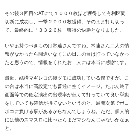
その後３回目のATにて１０００枚ほど獲得して有利区間
切断に成功し、一撃２０００枚獲得。そのまま打ち切っ
て、最終的に「３３２６枚」獲得の快勝となりました。
いやぁ持つべきものは常連さんですね。常連さん二人の情
報がなかったら間違いなくこの日この台は打っていなかっ
たと思うので、情報をくれたお二人には本当に感謝です。
最近、結構マギレコの後ヅモに成功している僕ですが、こ
の台は本当に高設定でも普通に空くイメージ。たぶん終了
画面等での確定演出の出現率が低くて打っていて良い挙動
をしていても確信が持てないというのと、展開次第でボコ
ボコに負ける事があるからなんでしょうね。ただ、個人的
には他のスマスロに比べたらまだマシなんじゃないかなぁ
と。