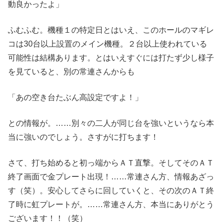
動良かったよ」
ふむふむ。機種１の特定日とはいえ、このホールのマギレ
コは30台以上設置のメイン機種。２台以上使われている
可能性は結構あります。とはいえすぐには打たず少し様子
を見ていると、別の常連さんからも
「あの空き台たぶん高設定ですよ！」
との情報が。……別々の二人が同じ台を強いというなら本
当に強いのでしょう。さすがに打ちます！
さて、打ち始めると初っ端からＡＴ直撃。そしてそのＡＴ
終了画面で金プレート出現！……常連さん方、情報あざっ
す（笑）。安心してさらに回していくと、その次のＡＴ終
了時に虹プレートが。……常連さん方、本当にありがとう
ございます！！（笑）