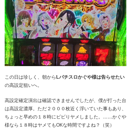
この日は珍しく、朝から
Lパチスロかぐや様は告らせたい
の高設定狙いへ。
高設定確定演出は確認できませんでしたが、僕が打った台
は高設定濃厚。ただ２０００枚近く浮いていた事もあり、
ちょっと早めの１８時にビビりヤメしました。……かぐや
様なら１８時はヤメてもOKな時間ですよね？（笑）