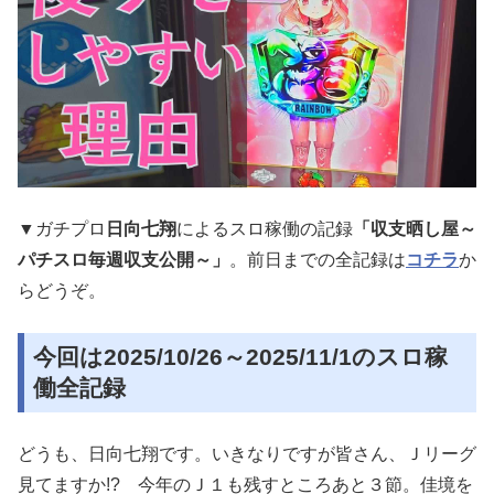
▼ガチプロ
日向七翔
によるスロ稼働の記録
「収支晒し屋～
パチスロ毎週収支公開～」
。前日までの全記録は
コチラ
か
らどうぞ。
今回は2025/10/26～2025/11/1のスロ稼
働全記録
どうも、日向七翔です。いきなりですが皆さん、Ｊリーグ
見てますか!? 今年のＪ１も残すところあと３節。佳境を