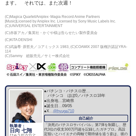
ます。 それでは、また次週！
(C)Magica Quartet/Aniplex･Magia Record Anime Partners
[Music]Licensed by Aniplex Inc. Licensed by Sony Music Labels Inc.
(C)UNIVERSAL ENTERTAINMENT
(C)赤坂アカ／集英社・かぐや様は告らせたい製作委員会
(C)KITA DENSHI
(C)武論尊･原哲夫／コアミックス 1983, (C)COAMIX 2007 版権許諾証YRA-
114
(C)Sammy 総販売元／サミー株式会社
●パチンコ・パチスロ歴…
パチンコ ほぼ0／パチスロ18年
●出身地…
宮崎県
●誕生日…
09/05
●X…
@hyuga710
「決死のパチスロサバイバル」第7弾を制覇し、歴
代3位の収支300万円超を記録したガチプロ。高設
日向 七翔
定狙いとハイエナの両軸で期待値を追う姿は、彼の
ひゅうが ななと