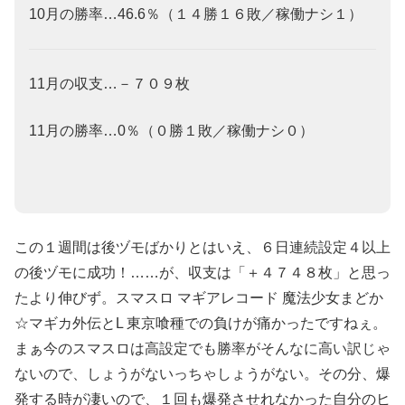
10月の勝率…46.6％（１４勝１６敗／稼働ナシ１）
11月の収支…－７０９枚
11月の勝率…0％（０勝１敗／稼働ナシ０）
この１週間は後ヅモばかりとはいえ、６日連続設定４以上
の後ヅモに成功！……が、収支は「＋４７４８枚」と思っ
たより伸びず。
スマスロ マギアレコード 魔法少女まどか
☆マギカ外伝
と
L 東京喰種
での負けが痛かったですねぇ。
まぁ今のスマスロは高設定でも勝率がそんなに高い訳じゃ
ないので、しょうがないっちゃしょうがない。その分、爆
発する時が凄いので、１回も爆発させれなかった自分のヒ