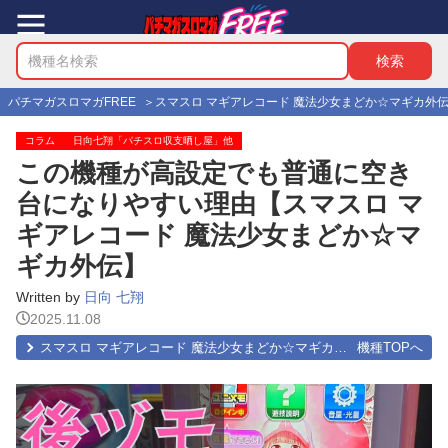
パチマガスロマガFREE
スマスロ マギアレコード 魔法少女まどか☆マギカ外
コラム
日向七翔「パチスロ収支晒し屋」他
この機種が高設定でも普通に空き
台になりやすい理由【スマスロ マ
ギアレコード 魔法少女まどか☆マ
ギカ外伝】
Written by
日向 七翔
2025.11.08
スマスロ マギアレコード 魔法少女まどか☆マギカ外伝