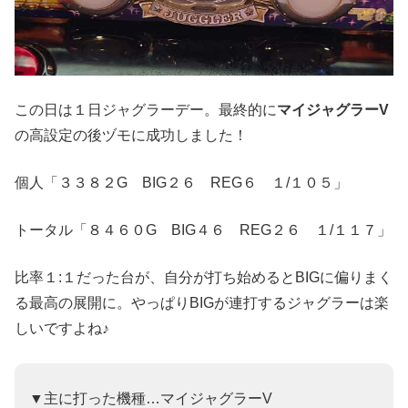
この日は１日ジャグラーデー。最終的に
マイジャグラーV
の高設定の後ヅモに成功しました！
個人「３３８２G BIG２６ REG６ １/１０５」
トータル「８４６０G BIG４６ REG２６ １/１１７」
比率１:１だった台が、自分が打ち始めるとBIGに偏りまく
る最高の展開に。やっぱりBIGが連打するジャグラーは楽
しいですよね♪
▼主に打った機種…マイジャグラーV