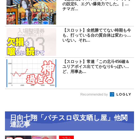
の設定6、エグい爆発力でした。 | パ
チマガ...
【スロット】全然勝ててない時期も今
も、打っている台の質自体は変わって
いない。それ...
【スロット】常連「この北斗456確＆
ユリアボイス出ててかなり6っぽいけ
ど、用事あ...
Recommended by
日向七翔「パチスロ収支晒し屋」他関
連記事
コラム