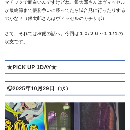
マチックで面白いんですけどね。銀太郎さんはヴィッセル
が最終節まで優勝争いに残ってたら試合見に行ったりする
のかな？（銀太郎さんはヴィッセルのガチサポ）
さて、それでは稼働の話へ。今回は
１０/２６～１１/１
の
収支です。
★PICK UP 1DAY★
◎2025年10月29日（水）