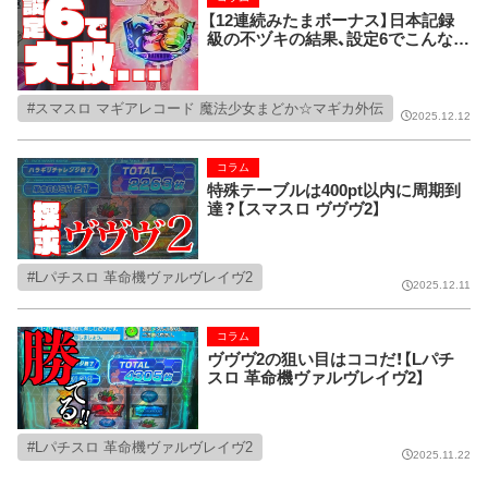
【12連続みたまボーナス】日本記録
級の不ヅキの結果、設定6でこんなに
負けた！
スマスロ マギアレコード 魔法少女まどか☆マギカ外伝
2025.12.12
コラム
特殊テーブルは400pt以内に周期到
達？【スマスロ ヴヴヴ2】
Lパチスロ 革命機ヴァルヴレイヴ2
2025.12.11
コラム
ヴヴヴ2の狙い目はココだ！【Lパチ
スロ 革命機ヴァルヴレイヴ2】
Lパチスロ 革命機ヴァルヴレイヴ2
2025.11.22