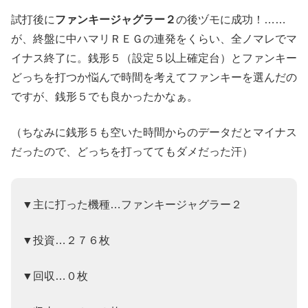
試打後に
ファンキージャグラー２
の後ヅモに成功！……
が、終盤に中ハマリＲＥＧの連発をくらい、全ノマレでマ
イナス終了に。銭形５（設定５以上確定台）とファンキー
どっちを打つか悩んで時間を考えてファンキーを選んだの
ですが、銭形５でも良かったかなぁ。
（ちなみに銭形５も空いた時間からのデータだとマイナス
だったので、どっちを打っててもダメだった汗）
▼主に打った機種…ファンキージャグラー２
▼投資…２７６枚
▼回収…０枚