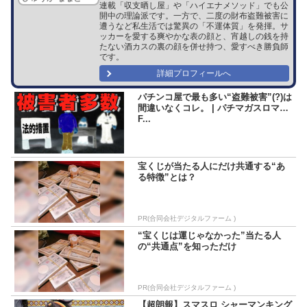
連載「収支晒し屋」や「ハイエナメソッド」でも公
開中の理論派です。一方で、二度の財布盗難被害に
遭うなど私生活では驚異の「不運体質」を発揮。サ
ッカーを愛する爽やかな表の顔と、宵越しの銭を持
たない酒カスの裏の顔を併せ持つ、愛すべき勝負師
です。
詳細プロフィールへ
パチンコ屋で最も多い“盗難被害”(?)は
間違いなくコレ。 | パチマガスロマガ
F...
宝くじが当たる人にだけ共通する“あ
る特徴”とは？
PR(合同会社デジタルファーム )
“宝くじは運じゃなかった”当たる人
の“共通点”を知っただけ
PR(合同会社デジタルファーム )
【超朗報】スマスロ シャーマンキング