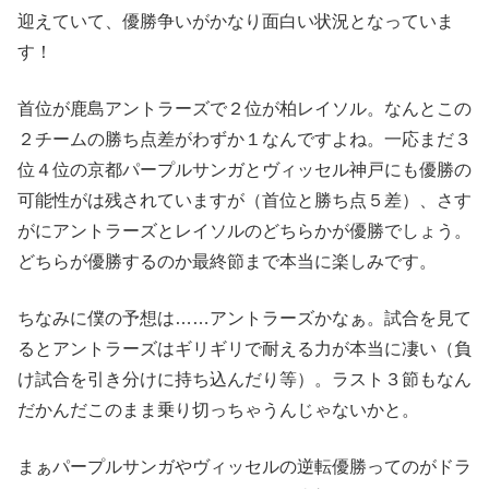
迎えていて、優勝争いがかなり面白い状況となっていま
す！
首位が鹿島アントラーズで２位が柏レイソル。なんとこの
２チームの勝ち点差がわずか１なんですよね。一応まだ３
位４位の京都パープルサンガとヴィッセル神戸にも優勝の
可能性がは残されていますが（首位と勝ち点５差）、さす
がにアントラーズとレイソルのどちらかが優勝でしょう。
どちらが優勝するのか最終節まで本当に楽しみです。
ちなみに僕の予想は……アントラーズかなぁ。試合を見て
るとアントラーズはギリギリで耐える力が本当に凄い（負
け試合を引き分けに持ち込んだり等）。ラスト３節もなん
だかんだこのまま乗り切っちゃうんじゃないかと。
まぁパープルサンガやヴィッセルの逆転優勝ってのがドラ