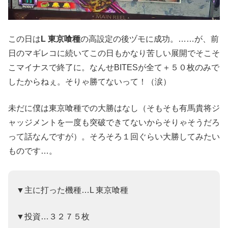
この日は
L 東京喰種
の高設定の後ヅモに成功。……が、前
日のマギレコに続いてこの日もかなり苦しい展開でそこそ
こマイナスで終了に。なんせBITESが全て＋５０枚のみで
したからねぇ。そりゃ勝てないって！（涙）
未だに僕は東京喰種での大勝はなし（そもそも有馬貴将ジ
ャッジメントを一度も突破できてないからそりゃそうだろ
って話なんですが）。そろそろ１回ぐらい大勝してみたい
ものです…。
▼主に打った機種…L 東京喰種
▼投資…３２７５枚