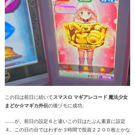
この日は前日に続いて
スマスロ マギアレコード 魔法少女
まどか☆マギカ外伝
の後ヅモに成功。
……が、前日の設定６と違いこの日はたぶん素直に設定
４。この日の台ではわずか３時間で投資２２００枚とかな