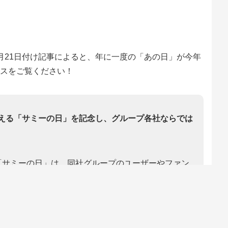
月21日付け記事によると、年に一度の「あの日」が今年
スをご覧ください！
迎える「サミーの日」を記念し、グループ各社ならでは
た「サミーの日」は、同社グループのユーザーやファン
年も、人気コンテンツ「開発ボイス」で新情報を公開
設定の期待度がアップするなど、当日限定の企画が目