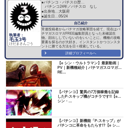
●パチンコ・パチスロ歴…
パチンコ24年／パチスロ なし
●出身地…
大阪府
●誕生日…
05/24
常連投稿者からパチマガ攻略軍団を経て、現在はパ
チマガスロマガFREE編集部員となった未確認生
物。顔出ししていないのをいいことに、機種の攻略
毛玉3号
要素を探るのが大好き。インスタントかつコンスタ
けだまさんごう
ントに勝てる方法を日々模索している。
詳細プロフィールへ
【e シン・ウルトラマン】最新動画｜
PV｜新機種紹介 | パチマガスロマガF
RE...
【パチンコ】驚異の7万個稼働を記録
したP-スキップ機がコチラです!!【e
シン・...
【パチンコ】新機能「P-スキップ」が
パチンコに革命をもたらす!?【e シ