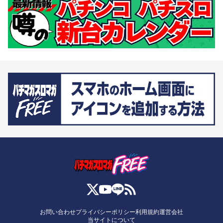
お問い合わせ
プライバシーポリシー
利用規約
運営会社
当サイトについて