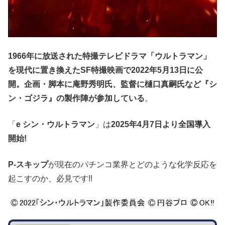
1966年に放送された特撮テレビドラマ「ウルトラマン」
を現代に置き換えたSF特撮映画で2022年5月13日に公
開。企画・脚本に庵野秀明氏、監督に樋口真嗣氏など『シ
ン・ゴジラ』の製作陣が参加している
。
「
e シン・ウルトラマン
」は
2025年4月7日より全国導入
開始!
P-スキップ
が現在のパチンコ業界とどのような化学反応を
起こすのか、必見です!!