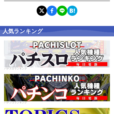
人気ランキング
パチスロランキング
パチンコランキング