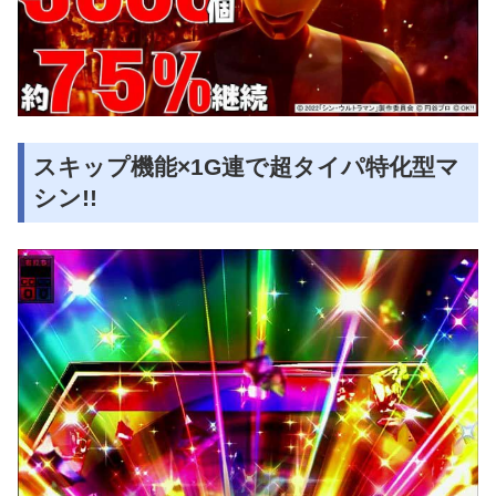
スキップ機能×1G連で超タイパ特化型マ
シン!!