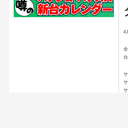
4
全
台
サ
サ
サ
い
本