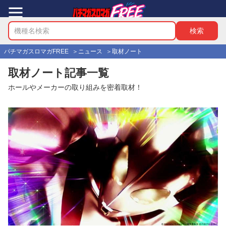
パチマガスロマガFREE
ニュース
取材ノート
取材ノート記事一覧
ホールやメーカーの取り組みを密着取材！