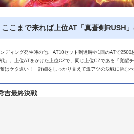
ここまで来れば上位AT「真蒼剣RUSH」
ンディング発生時の他、AT10セット到達時や1回のATで25
戦」。上位ATをかけた上位CZで、同じ上位CZである「覚醒
奮はケタ違い！ 詳細をしっかり覚えて激アツの決戦に挑むべ
秀吉最終決戦
概要