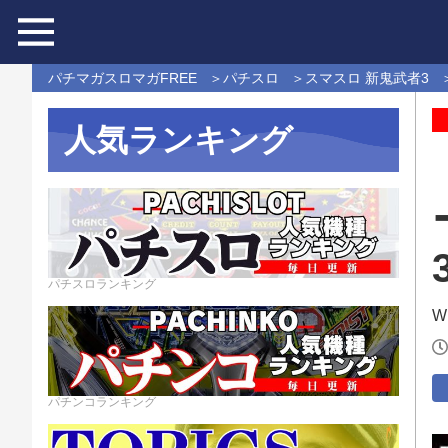
パチマガスロマガFREE
パチスロ
スマスロ 新鬼武者3
人気ランキング
パチスロランキング
Wr
パチンコランキング