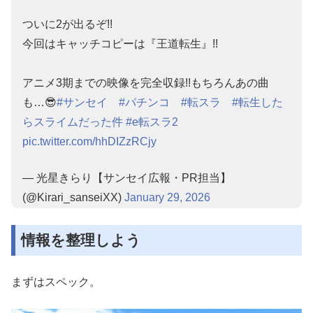
ついに2が出るぞ!!
今回はキャッチコピーは『王道転生』!!
アニメ3期までの映像を完全収録!!もちろんあの曲
も…😎
#サンセイ
#パチンコ
#転スラ
#転生した
らスライムだった件
#e転スラ2
pic.twitter.com/hhDIZzRCjy
— 光星きらり【サンセイ広報・PR担当】
(@Kirari_sanseiXX)
January 29, 2026
情報を整理しよう
まずはスペック。