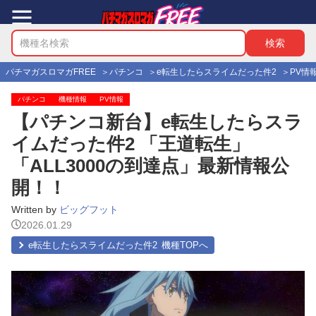
パチマガスロマガFREE
パチンコ
e転生したらスライムだった件2
PV情
パチンコ
機種情報
PV情報
【パチンコ新台】e転生したらスラ
イムだった件2 「王道転生」
「ALL3000の到達点」最新情報公
開！！
Written by
ビッグフット
2026.01.29
e転生したらスライムだった件2