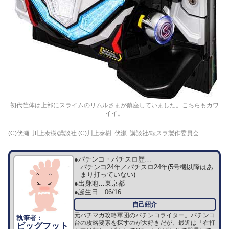
初代筐体は上部にスライムのリムルさまが鎮座していました。こちらもカワ
イイ。
(C)伏瀬･川上泰樹/講談社 (C)川上泰樹･伏瀬･講談社/転スラ製作委員会
●パチンコ・パチスロ歴…
パチンコ24年／パチスロ24年(5号機以降はあ
まり打っていない)
●出身地…
東京都
●誕生日…
06/16
元パチマガ攻略軍団のパチンコライター。パチンコ
台の攻略要素を探すのが大好きだが、最近は「右打
ビッグフット