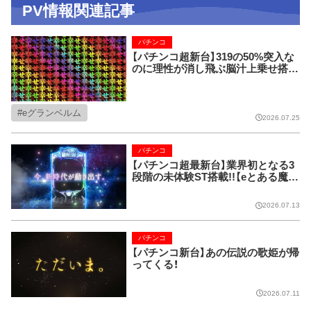
PV情報関連記事
パチンコ
【パチンコ超新台】319の50%突入な
のに理性が消し飛ぶ脳汁上乗せ搭載
の神台が出るぞ！！
eグランベルム
2026.07.25
パチンコ
【パチンコ超最新台】業界初となる3
段階の未体験ST搭載!!【eとある魔術
の禁書目録3】
2026.07.13
パチンコ
【パチンコ新台】あの伝説の歌姫が帰
ってくる！
2026.07.11