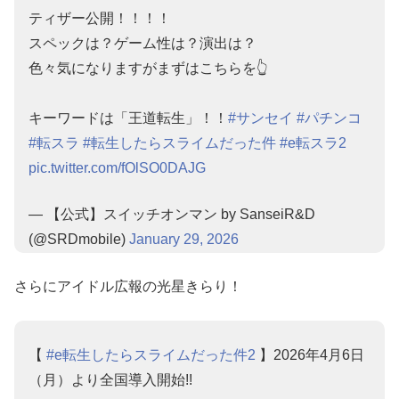
ティザー公開！！！！
スペックは？ゲーム性は？演出は？
色々気になりますがまずはこちらを👆
キーワードは「王道転生」！！
#サンセイ
#パチンコ
#転スラ
#転生したらスライムだった件
#e転スラ2
pic.twitter.com/fOlSO0DAJG
— 【公式】スイッチオンマン by SanseiR&D
(@SRDmobile)
January 29, 2026
さらにアイドル広報の
光星きらり！
【
#e転生したらスライムだった件2
】2026年4月6日
（月）より全国導入開始!!