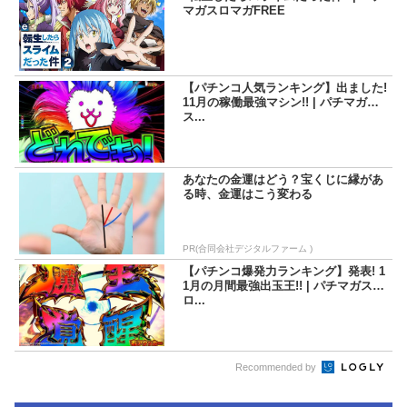
マガスロマガFREE
【パチンコ人気ランキング】出ました!
11月の稼働最強マシン!! | パチマガ
ス...
あなたの金運はどう？宝くじに縁があ
る時、金運はこう変わる
PR(合同会社デジタルファーム )
【パチンコ爆発力ランキング】発表! 1
1月の月間最強出玉王!! | パチマガス
ロ...
Recommended by