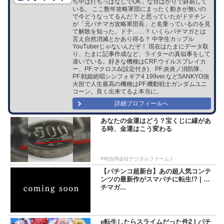
ち中は打ちっぱなしでOK」な台ばかりで辟易して
いる。 ここ数年攻略軍団にまったく動きが無いの
で今どうなってるんだ？ と思っていたがドテチン
が「元パチマガ攻略軍団長」と名乗っているのを見
て解散を知った。ドテ……？ いくらパチマガとは
言え自然消滅とかあり得る？ 中学生カップル
YouTuberじゃないんだぞ！ 現在はたまにデータ取
り、たまに記事作成など、ライターの真似事をして
凌いでいる。好きな機種はCRF.ウイルスブレイカ
ー、PF.マクロスΔ(設定付き)、PF.炎炎ノ消防隊、
PF.戦姫絶唱シンフォギア4 199ver.などSANKYO強
火担で人生最高の機種はPF.機動戦士ガンダムユニ
コーン。良く出来てるよ本当に。
詳細プロフィールへ
あなたの金運はどう？宝くじに縁があ
る時、金運はこう変わる
PR(合同会社デジタルファーム )
【パチンコ超新台】あの超人気コンテ
ンツの最新作がスマパチに転生!? | パ
チマガ...
e転生したらスライムだった件2 | パチ