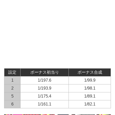
設定
ボーナス初当り
ボーナス合成
1
1/197.6
1/99.9
2
1/193.9
1/98.1
5
1/175.4
1/89.1
6
1/161.1
1/82.1