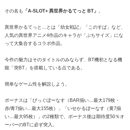
その名も
「A-SLOT+ 異世界かるてっと BT」
。
異世界かるてっと…とは「幼女戦記」「このすば」など、
人気の異世界アニメ4作品のキャラが「ぷちサイズ」にな
って大集合するコラボ作品。
今作の魅力はそのタイトルのみならず、BT機初となる機
能「突BT」を搭載している点である。
簡単なゲーム性を解説しよう。
ボーナスは「びっぐぼーなす（BAR揃い…最大179枚・
赤/青7揃い…最大155枚）」「いせかるぼーなす（黄7揃
い…最大95枚）」の2種類で、ボーナス後は期待度50％オ
ーバーのBTに必ず突入。