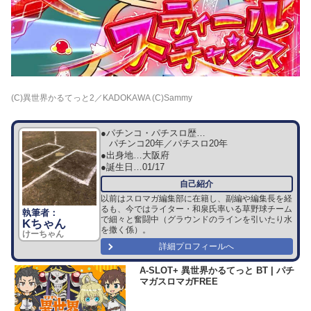
(C)異世界かるてっと2／KADOKAWA (C)Sammy
●パチンコ・パチスロ歴…
パチンコ20年／パチスロ20年
●出身地…
大阪府
●誕生日…
01/17
以前はスロマガ編集部に在籍し、副編や編集長を経
るも、今ではライター・和泉氏率いる草野球チーム
で細々と奮闘中（グラウンドのラインを引いたり水
Kちゃん
を撒く係）。
けーちゃん
詳細プロフィールへ
A-SLOT+ 異世界かるてっと BT | パチ
マガスロマガFREE