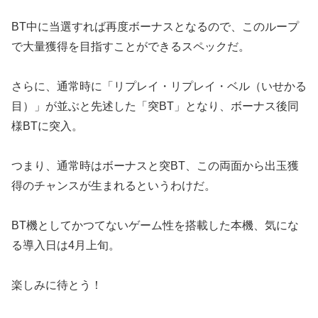
BT中に当選すれば再度ボーナスとなるので、このループ
で大量獲得を目指すことができるスペックだ。
さらに、通常時に「リプレイ・リプレイ・ベル（いせかる
目）」が並ぶと先述した「突BT」となり、ボーナス後同
様BTに突入。
つまり、通常時はボーナスと突BT、この両面から出玉獲
得のチャンスが生まれるというわけだ。
BT機としてかつてないゲーム性を搭載した本機、気にな
る導入日は4月上旬。
楽しみに待とう！