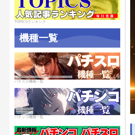
TOPICSランキング
機種一覧
パチスロ機種一覧
パチンコ機種一覧