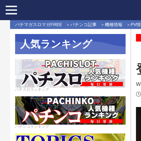
パチマガスロマガFREE
パチンコ記事
機種情報
PV
人気ランキング
Wr
パチスロランキング
パチンコランキング