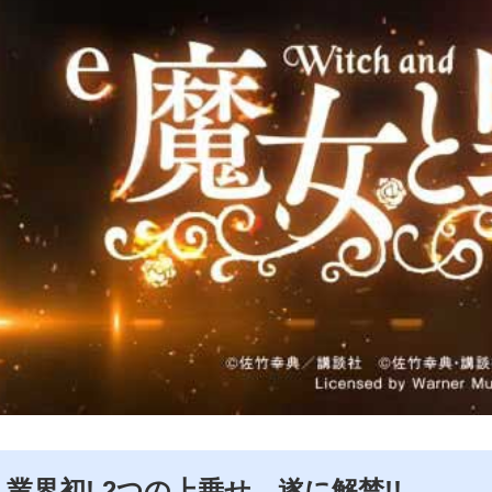
業界初! 2つの上乗せ、遂に解禁!!