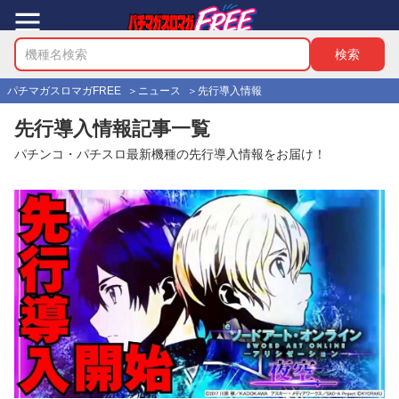
パチマガスロマガFREE
ニュース
先行導入情報
先行導入情報記事一覧
パチンコ・パチスロ最新機種の先行導入情報をお届け！