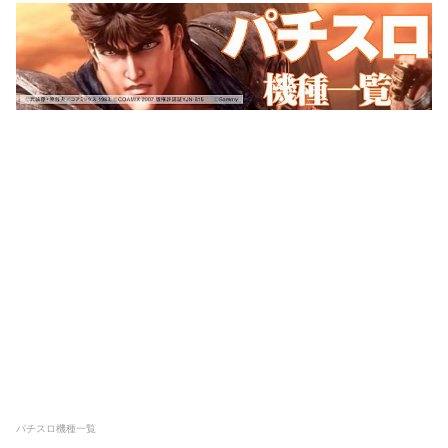
パチスロ機種一覧