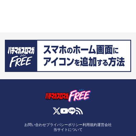
お問い合わせ
プライバシーポリシー
利用規約
運営会社
当サイトについて