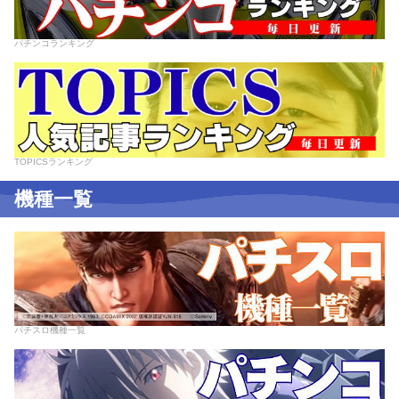
パチンコランキング
TOPICSランキング
機種一覧
パチスロ機種一覧