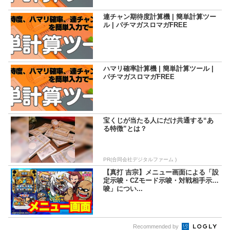
連チャン期待度計算機 | 簡単計算ツー
ル | パチマガスロマガFREE
ハマリ確率計算機 | 簡単計算ツール |
パチマガスロマガFREE
宝くじが当たる人にだけ共通する“あ
る特徴”とは？
PR(合同会社デジタルファーム )
【真打 吉宗】メニュー画面による「設
定示唆・CZモード示唆・対戦相手示
唆」につい...
Recommended by