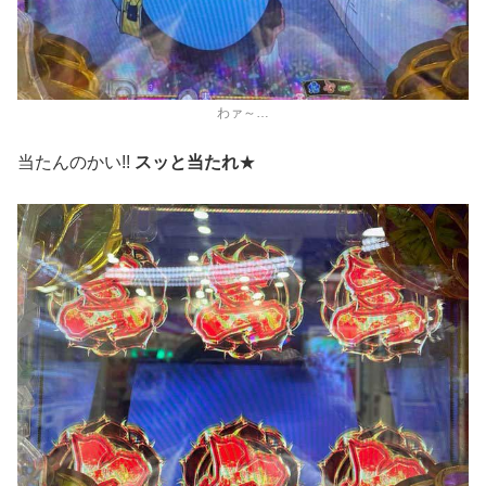
わァ～…
当たんのかい!!
スッと当たれ
★