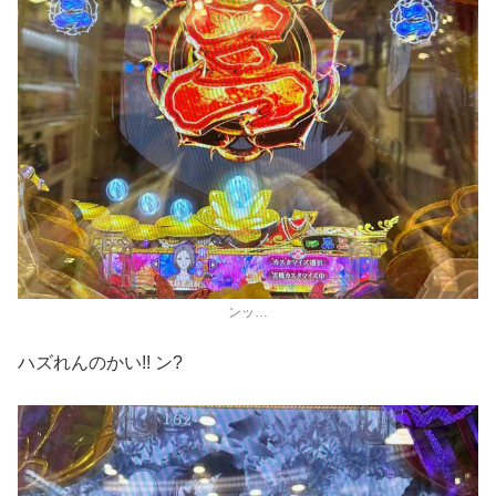
ンッ…
ハズれんのかい!! ン?