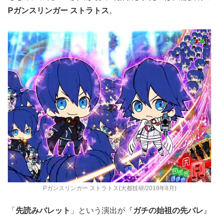
Pガンスリンガー ストラトス
。
Pガンスリンガー ストラトス(大都技研/2019年8月)
「
先読みバレット
」という演出が『
ガチの始祖の先バレ
』