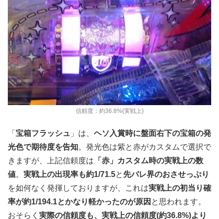
信頼度：約36.8%(実戦上)
「
宝箱フラッシュ
」は、
ヘソ入賞時に盤面右下の宝箱の発
光色で期待度を告知
。発光色は紫と赤がカスタムで選択で
きますが、上記信頼度は
「赤」カスタム時の実戦上の数
値
。
実戦上の出現率も約1/71.5
と
先バレ界のおさせっぷり
を如何なく発揮しておりますが、これは
実戦上の初当り確
率が約1/194.1とかなり軽かったのが原因
と思われます。
おそらく
実際の信頼度も、実戦上の信頼度(約36.8%)より