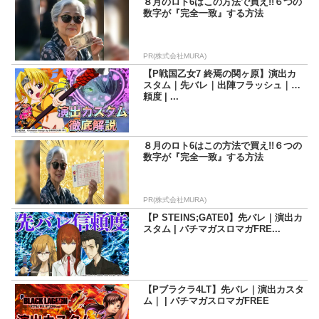
８月のロト6はこの方法で買え!!６つの
数字が『完全一致』する方法
PR(株式会社MURA)
【P戦国乙女7 終焉の関ヶ原】演出カ
スタム｜先バレ｜出陣フラッシュ｜信
頼度 | ...
８月のロト6はこの方法で買え!!６つの
数字が『完全一致』する方法
PR(株式会社MURA)
【P STEINS;GATE0】先バレ｜演出カ
スタム | パチマガスロマガFRE...
【Pブラクラ4LT】先バレ｜演出カスタ
ム｜ | パチマガスロマガFREE