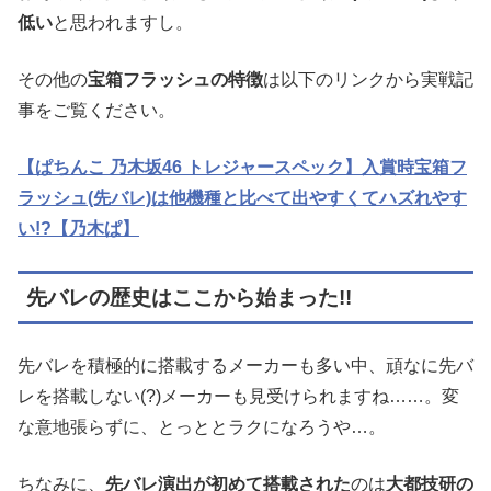
低い
と思われますし。
その他の
宝箱フラッシュの特徴
は以下のリンクから実戦記
事をご覧ください。
【ぱちんこ 乃木坂46 トレジャースペック】入賞時宝箱フ
ラッシュ(先バレ)は他機種と比べて出やすくてハズれやす
い!?【乃木ぱ】
先バレの歴史はここから始まった!!
先バレを積極的に搭載するメーカーも多い中、頑なに先バ
レを搭載しない(?)メーカーも見受けられますね……。変
な意地張らずに、とっととラクになろうや…。
ちなみに、
先バレ演出が初めて搭載された
のは
大都技研の