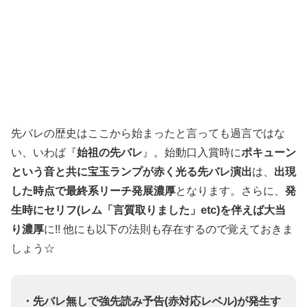
先バレの歴史はここから始まったと言っても過言ではな
い、いわば『
始祖の先バレ
』。始動口入賞時に
ポキューン
という音と共に宝玉ランプが赤く光る先バレ演出
は、
出現
した時点で最終系リーチ発展濃厚
となります。さらに、
発
生時にセリフ(レム「言質取りました」etc)を伴えば大当
り濃厚
に!! 他にも以下の法則も存在するので覚えておきま
しょう☆
・先バレ無しで強先読み予告(赤対応レベル)が発生す