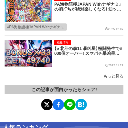
PA海物語極JAPAN Withナギナミ」
の初打ちが絶対楽しくなる! 知ット
ク情報!!
PA海物語極JAPAN Withナギナミ
2025.12.07
機種情報
【e 北斗の拳11 暴凶星】極闘発生で6
000個オーバー! スマパチ暴凶星の
出玉性能がスゴすぎる!
2025.11.27
もっと見る
この記事が面白かったらシェア!
人気ランキング