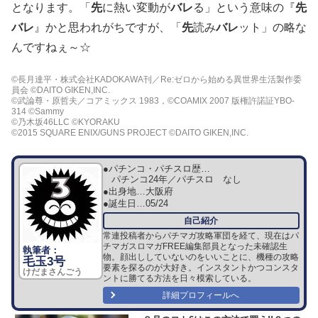
となります。「
先
に熱い変動が
バレ
る」という意味の『
先
バレ
』かと思われがちですが、「
先
読み
バレ
ット」の略な
んですねぇ～☆
©長月達平・株式会社KADOKAWA刊／Re:ゼロから始める異世界生活製作委
員会 ©DAITO GIKEN,INC.
©武論尊・原哲夫／コアミックス 1983，©COAMIX 2007 版権許諾証YBO-
314 ©Sammy
©乃木坂46LLC ©KYORAKU
©2015 SQUARE ENIX/GUNS PROJECT ©DAITO GIKEN,INC.
●パチンコ・パチスロ歴…
パチンコ24年／パチスロ なし
●出身地…
大阪府
●誕生日…
05/24
常連投稿者からパチマガ攻略軍団を経て、現在はパ
チマガスロマガFREE編集部員となった未確認生
物。顔出ししていないのをいいことに、機種の攻略
毛玉3号
要素を探るのが大好き。インスタントかつコンスタ
けだまさんごう
ントに勝てる方法を日々模索している。
詳細プロフィールへ