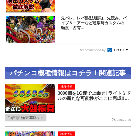
先バレ、レバ熱(法螺貝)、先読み、バ
イブ＆エアーなど通常時カスタムの信
頼度・占有...
Recommended by
パチンコ機種情報はコチラ！関連記事
機種情報
3000個を1G連で上乗せ! ライトミド
ルの新たな可能性がここに完成!!【e
吉宗 極乗3000ver.】
e吉宗 極乗3000ver.
2025.12.20
機種情報