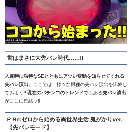
世はまさに大先バレ時代……!!
入賞時に独特なSEとともにアツい変動を知らせてくれる
先バレ演出
。ここでは、様々な機種の先バレ演出を比較し
てみよう!!
現在のパチンコのトレンド
でもある
先バレ演出
がここに集結ッ!!
P Re:ゼロから始める異世界生活 鬼がかりver.
【先バレモード】