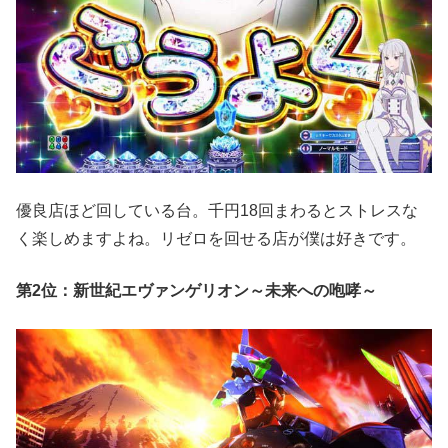
優良店ほど回している台。千円18回まわるとストレスな
く楽しめますよね。リゼロを回せる店が僕は好きです。
第2位：新世紀エヴァンゲリオン～未来への咆哮～