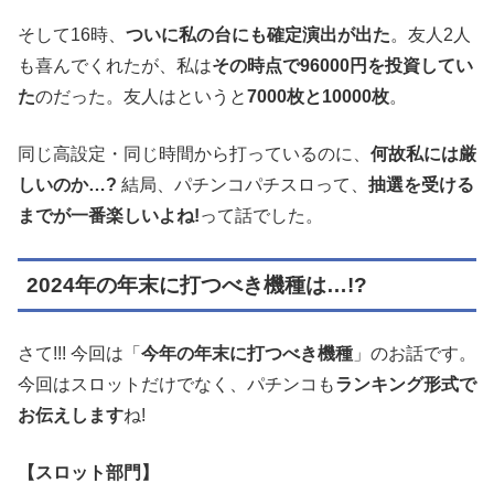
そして16時、
ついに私の台にも確定演出が出た
。友人2人
も喜んでくれたが、私は
その時点で96000円を投資してい
た
のだった。友人はというと
7000枚と10000枚
。
同じ高設定・同じ時間から打っているのに、
何故私には厳
しいのか…?
結局、パチンコパチスロって、
抽選を受ける
までが一番楽しいよね!
って話でした。
2024年の年末に打つべき機種は…!?
さて!!! 今回は「
今年の年末に打つべき機種
」のお話です。
今回はスロットだけでなく、パチンコも
ランキング形式で
お伝えします
ね!
【スロット部門】