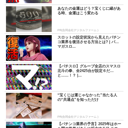
あなたの金運はどう？宝くじに縁があ
る時、金運はこう変わる
PR(合同会社デジタルファーム )
スロットの設定状況から見えたパチン
コ業界を復活させる方法とは? | パチ
マガスロ...
【パチスロ】グループ全店のスマスロ
北斗の拳、全2425台が設定６だ
と……！？ |...
“宝くじは運じゃなかった”当たる人
の“共通点”を知っただけ
PR(合同会社デジタルファーム )
【パチンコ業界の予言】2025年はホー