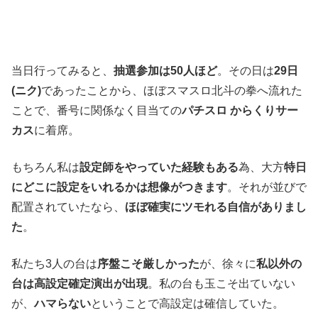
当日行ってみると、
抽選参加は50人ほど
。その日は
29日
(ニク)
であったことから、ほぼスマスロ北斗の拳へ流れた
ことで、番号に関係なく目当ての
パチスロ からくりサー
カス
に着席。
もちろん私は
設定師をやっていた経験もある
為、大方
特日
にどこに設定をいれるかは想像がつきます
。それが並びで
配置されていたなら、
ほぼ確実にツモれる自信がありまし
た
。
私たち3人の台は
序盤こそ厳しかった
が、徐々に
私以外の
台は高設定確定演出が出現
。私の台も玉こそ出ていない
が、
ハマらない
ということで高設定は確信していた。