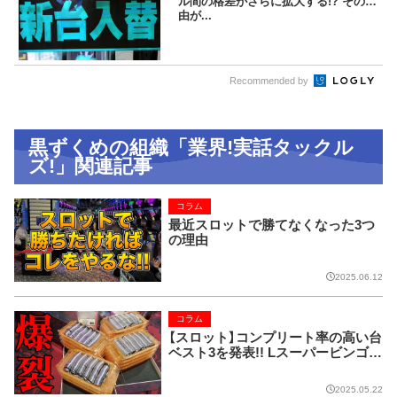
ル間の格差がさらに拡大する!? その理
由が...
Recommended by
黒ずくめの組織「業界!実話タックル
ズ!」関連記事
コラム
最近スロットで勝てなくなった3つ
の理由
2025.06.12
コラム
【スロット】コンプリート率の高い台
ベスト3を発表!! Lスーパービンゴネ
オがまさかの2位!?
2025.05.22