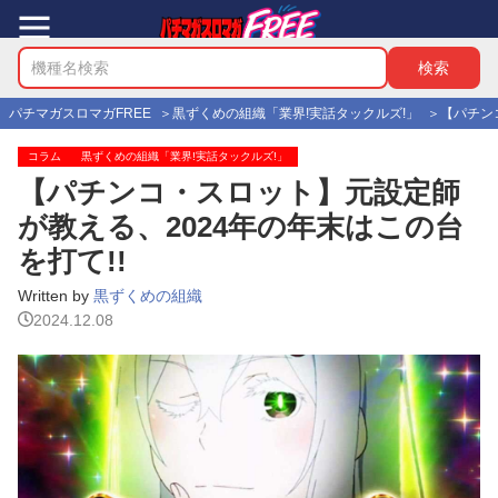
パチマガスロマガFREE
黒ずくめの組織「業界!実話タックルズ!」
【パチン
コラム
黒ずくめの組織「業界!実話タックルズ!」
【パチンコ・スロット】元設定師
が教える、2024年の年末はこの台
を打て!!
Written by
黒ずくめの組織
2024.12.08