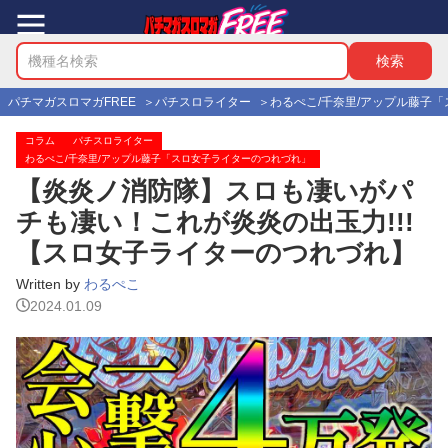
パチマガスロマガFREE
パチスロライター
わるぺこ/千奈里/アップル藤子
コラム
パチスロライター
わるぺこ/千奈里/アップル藤子「スロ女子ライターのつれづれ」
【炎炎ノ消防隊】スロも凄いがパ
チも凄い！これが炎炎の出玉力!!!
【スロ女子ライターのつれづれ】
Written by
わるぺこ
2024.01.09