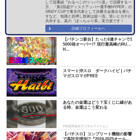
して冠番組『わるぺこのツッパリ道』で活躍する一
方、「第2回超ディスクアッパー選手権HYPER」の
SINDY CUPで東京代表として決勝大会進出を果た
すなど、知識と目押し技術は超一流。笑いとガチが
共存する、真の「ぽっちゃり系」実力派です！
詳細プロフィールへ
【パチンコ新台】たった6連チャンで1
5000発オーバー!? 現行最高峰のRUS
H...
スマート沖スロ ダークハイビ | パチ
マガスロマガFREE
あなたの金運はどう？宝くじに縁があ
る時、金運はこう変わる
PR(合同会社デジタルファーム )
【パチスロ】コンプリート機能の影響
で高設定増加!?『2024-2025オールナ