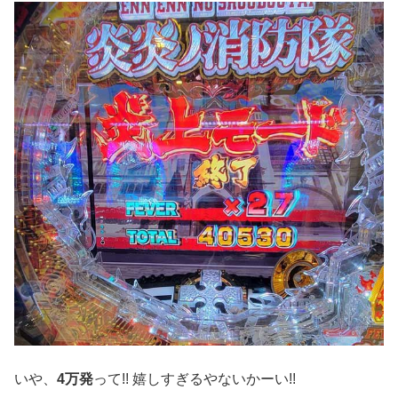
いや、
4万発
って!! 嬉しすぎるやないかーい!!