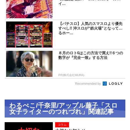
イ...
【パチスロ】人気のスマスロより優先
すべし!! 沖スロが“鉄火場”となってい
るホー...
８月のロト6はこの方法で買え!!６つの
数字が『完全一致』する方法
PR(株式会社MURA)
Recommended by
わるぺこ/千奈里/アップル藤子「スロ
女子ライターのつれづれ」関連記事
コラム