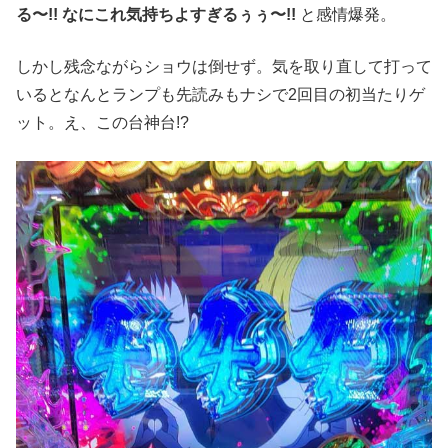
る〜!! なにこれ気持ちよすぎるぅぅ〜!!
と感情爆発。
しかし残念ながらショウは倒せず。気を取り直して打って
いるとなんとランプも先読みもナシで2回目の初当たりゲ
ット。え、この台神台!?