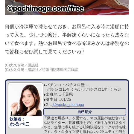
何個か冷凍庫で凍らせておき、お風呂に入る時に湯船に持
って入る。少しづつ溶け、半解凍くらいになったら皮をむ
いて食べます。熱いお風呂で食べる冷凍みかんは格別なの
で皆様もぜひ試して見てくださいね!!
(C)大久保篤／講談社
(C)大久保篤・講談社／特殊消防隊動画広報課
●パチンコ・パチスロ歴…
パチンコ15年くらい／パチスロ14年くらい
●出身地…
千葉県
●誕生日…
01/25
●X…
@wpeko_slomaga
「爆連と爆盛り」を愛する、マガ屈指の強欲食いし
ん坊ライター。荒波機種を好むド派手な実戦スタイ
わるぺこ
ルと、無限に喋り続ける明朗快活なトークが持ち味
です。金・白タイツ姿も厭わないバラエティ担当と