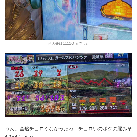
※天井は1111G+αでした
うん。全然チョロくなかったわ。チョロいのボクの脳みそ