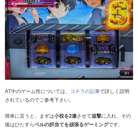
AT中のゲーム性については、
コチラの記事
で詳しく説明
されているのでご参考下さい。
簡単に言うと、まずは
小役を2連
させて
追撃
に入れ、その
後はひたすら
ベルの択当てを頑張るゲーミング
です。