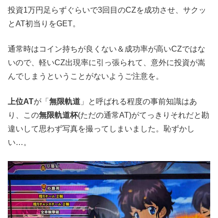
投資1万円足らずぐらいで3回目のCZを成功させ、サクッ
とAT初当りをGET。
通常時はコイン持ちが良くない＆成功率が高いCZではな
いので、軽いCZ出現率に引っ張られて、意外に投資が嵩
んでしまうということがないようご注意を。
上位AT
が「
無限軌道
」と呼ばれる程度の事前知識はあ
り、この
無限軌道杯
(ただの通常AT)がてっきりそれだと勘
違いして思わず写真を撮ってしまいました。恥ずかし
い…。