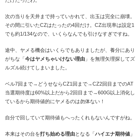
だけだったわ。
次の当りを天井まで持っていかれて、出玉は完全に崩壊。
その間に引いたCZはたったの4回だけ。CZ出現率は設定1
でも約1/134なので、いくらなんでも引けなすぎですね。
途中、ヤメる機会はいくらでもありましたが、養分にあり
がちな「
今はヤメちゃいけない理由
」を無理矢理探してズ
ルズル続けてしまいました。
ベル7回まで→どうせならCZ1回まで→CZ2回目までのAT
当選期待度は60%以上だから2回目まで→600G以上消化し
ているから期待値的にヤメるのは勿体ない！
自分で回していて期待値もへったくれもないんですがね。
本来はその台を
打ち始める理由
となる「
ハイエナ期待値
」