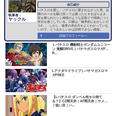
パチスロを愛し、パチスロに愛されなかった男。近
隣のホールを駆け回っては腐ったヒキをばらまき、
首を獲られたシシ神様のような足取りで帰路につく
ヤックル
休日を過ごしている。口癖は「確率的におかしいだ
ろ!!」。 しかし、確率の求め方をよくわかっていな
いので、どうおかしいかは説明できない模様。
詳細プロフィールへ
Ｌパチスロ 機動戦士ガンダムユニコー
ン 覚醒DRIVE | パチマガスロマガF
R...
Lアクダマドライブ | パチマガスロマ
ガFREE
【Lパチスロ ダンベル何キロ持て
る？】CZ間天井｜AT間天井｜ヤメ時
｜狙い目｜ハ...