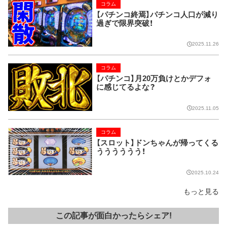
コラム
【パチンコ終焉】パチンコ人口が減り
過ぎで限界突破！
2025.11.26
コラム
【パチンコ】月20万負けとかデフォ
に感じてるよな？
2025.11.05
コラム
【スロット】ドンちゃんが帰ってくる
うううううう！
2025.10.24
もっと見る
この記事が面白かったらシェア!