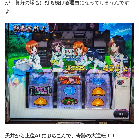
が、養分の場合は
打ち続ける理由
になってしまうんです
よ。
天井から上位ATにぶちこんで、奇跡の大逆転！！