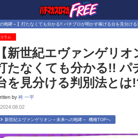
咆哮～】打たなくても分かる!! パチプロが明かす稼げる台を見分ける判
コラム
【新世紀エヴァンゲリオ
打たなくても分かる!! 
台を見分ける判別法とは!
itten by
袴 一平
2024.08.02
新世紀エヴァンゲリオン～未来への咆哮～