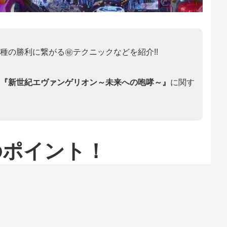
種の勝利に繋がる㊙テクニックなどを紹介!!
『新世紀エヴァンゲリオン～未来への咆哮～
』
に関す
のポイント！