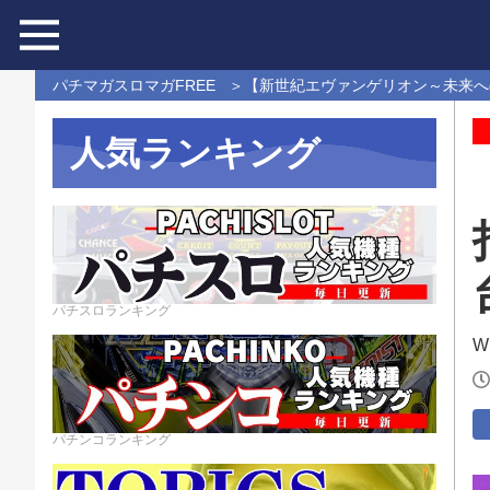
パチマガスロマガFREE
【新世紀エヴァンゲリオン～未来への
人気ランキング
パチスロランキング
Wr
パチンコランキング