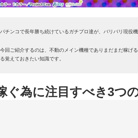
パチンコで長年勝ち続けているガチプロ達が、バリバリ現役機
今回ご紹介するのは、不動のメイン機種でありまだまだ稼げる
る覚えておきたい知識です。
稼ぐ為に注目すべき3つ