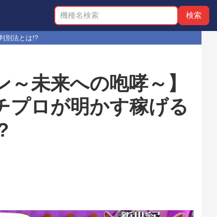
別法とは!?
ン～未来への咆哮～】
パチプロが明かす稼げる
?