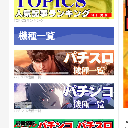
TOPICSランキング
機種一覧
パチスロ機種一覧
パチンコ機種一覧