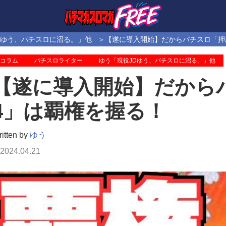
Dゆう、パチスロに沼る。」他
【遂に導入開始】だからパチスロ「押
コラム
パチスロライター
ゆう「現役JDゆう、パチスロに沼る。」他
【遂に導入開始】だから
4」は覇権を握る！
itten by
ゆう
2024.04.21