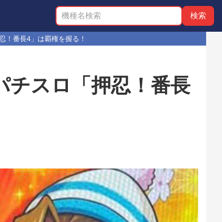
忍！番長4」は覇権を握る！
パチスロ「押忍！番長