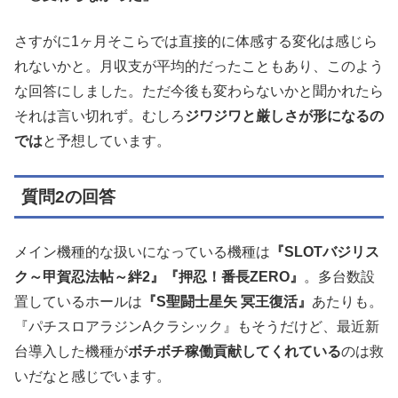
さすがに1ヶ月そこらでは直接的に体感する変化は感じら
れないかと。月収支が平均的だったこともあり、このよう
な回答にしました。ただ今後も変わらないかと聞かれたら
それは言い切れず。むしろ
ジワジワと厳しさが形になるの
では
と予想しています。
質問2の回答
メイン機種的な扱いになっている機種は
『SLOTバジリス
ク～甲賀忍法帖～絆2』『押忍！番長ZERO』
。多台数設
置しているホールは
『S聖闘士星矢 冥王復活』
あたりも。
『パチスロアラジンAクラシック』もそうだけど、最近新
台導入した機種が
ボチボチ稼働貢献してくれている
のは救
いだなと感じでいます。