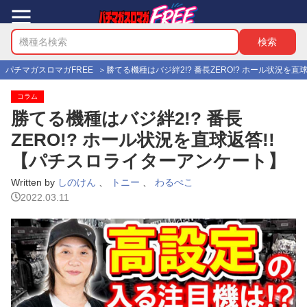
パチマガスロマガFREE
勝てる機種はバジ絆2!? 番長ZERO!? ホール状況を
コラム
勝てる機種はバジ絆2!? 番長
ZERO!? ホール状況を直球返答!!
【パチスロライターアンケート】
Written by
しのけん
、
トニー
、
わるぺこ
2022.03.11