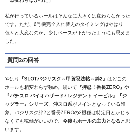
「③変わらなかった」
私が行っているホールはそんなに大きくは変わらなかった
です。ただ、6号機完全入れ替えのタイミングはやはり
色々と大変なのか、少しベースが下がったようにも思えま
した。
質問2の回答
やはり
『SLOTバジリスク～甲賀忍法帖～絆2』
はどこの
ホールも相変わらず強め。続いて
『押忍！番長ZERO』
や
『パチスロ バイオハザード7 レジデント イービル』
『ジ
ャグラー』シリーズ
、
沖スロ系
がメインとなっている印
象。バジリスク絆2と番長ZEROの2機種は特定日とかじゃ
なくても稼働がいいので、
今後もホールの主力となる
と思
います。