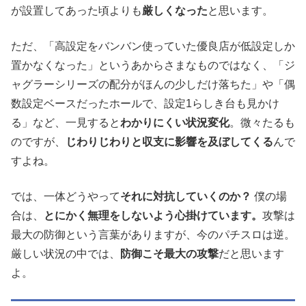
が設置してあった頃よりも
厳しくなった
と思います。
ただ、「高設定をバンバン使っていた優良店が低設定しか
置かなくなった」というあからさまなものではなく、「ジ
ャグラーシリーズの配分がほんの少しだけ落ちた」や「偶
数設定ベースだったホールで、設定1らしき台も見かけ
る」など、一見すると
わかりにくい状況変化
。微々たるも
のですが、
じわりじわりと収支に影響を及ぼしてくる
んで
すよね。
では、一体どうやって
それに対抗していくのか？
僕の場
合は、
とにかく無理をしないよう心掛けています。
攻撃は
最大の防御という言葉がありますが、今のパチスロは逆。
厳しい状況の中では、
防御こそ最大の攻撃
だと思います
よ。