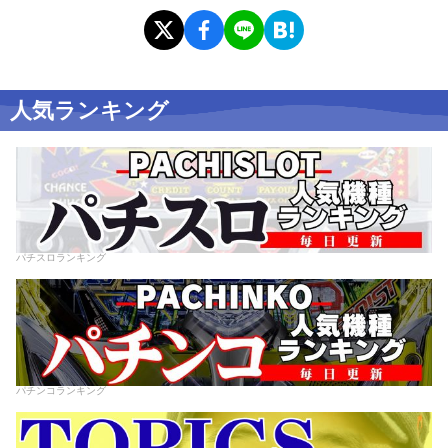
人気ランキング
パチスロランキング
パチンコランキング