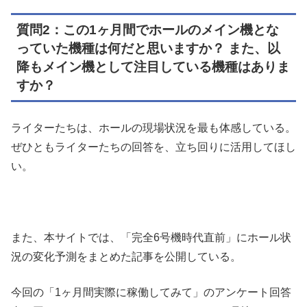
質問2：この1ヶ月間でホールのメイン機とな
っていた機種は何だと思いますか？ また、以
降もメイン機として注目している機種はありま
すか？
ライターたちは、ホールの現場状況を最も体感している。
ぜひともライターたちの回答を、立ち回りに活用してほし
い。
また、本サイトでは、「完全6号機時代直前」にホール状
況の変化予測をまとめた記事を公開している。
今回の「1ヶ月間実際に稼働してみて」のアンケート回答